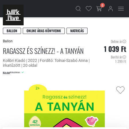
0
BALLON
ONLINE ÁRAS KÖNYVEINK
MATRICÁS
Online ár:
Ballon
1 039 Ft
RAGASSZ ÉS SZÍNEZZ! - A TANYÁN
Borító ár:
Kolibri Kiadó | 2022 | Fordító: Tolnai-Szabó Anna |
1 299 Ft
irkatűzött | 20 oldal
Készlet
Készleten