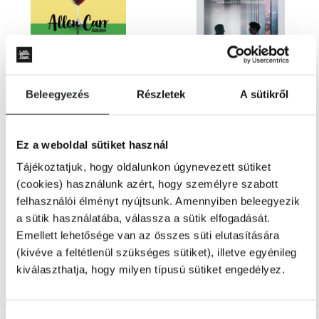
Beleegyezés
Részletek
A sütikről
Készleten
Készleten
Allen Carr
Giuliano Da Empoli
Ez a weboldal sütiket használ
Alkohol nélkül
Ragadozók kora – Találkozások a
Tájékoztatjuk, hogy oldalunkon úgynevezett sütiket
világot leigázó autokratákkal és
techhercegekkel
(cookies) használunk azért, hogy személyre szabott
felhasználói élményt nyújtsunk. Amennyiben beleegyezik
Kiadói ár:
Kiadói ár:
a sütik használatába, válassza a sütik elfogadását.
4 499 Ft
3 599 Ft
Emellett lehetősége van az összes süti elutasítására
Borító ár:
4 999 Ft
Borító ár:
3 999 Ft
(kivéve a feltétlenül szükséges sütiket), illetve egyénileg
KOSÁRBA
KOSÁRBA
kiválaszthatja, hogy milyen típusú sütiket engedélyez.
Hozzájárulás