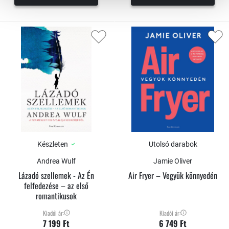
Készleten
Utolsó darabok
Andrea Wulf
Jamie Oliver
Lázadó szellemek - Az Én
Air Fryer – Vegyük könnyedén
felfedezése – az első
romantikusok
Kiadói ár:
Kiadói ár:
7 199 Ft
6 749 Ft