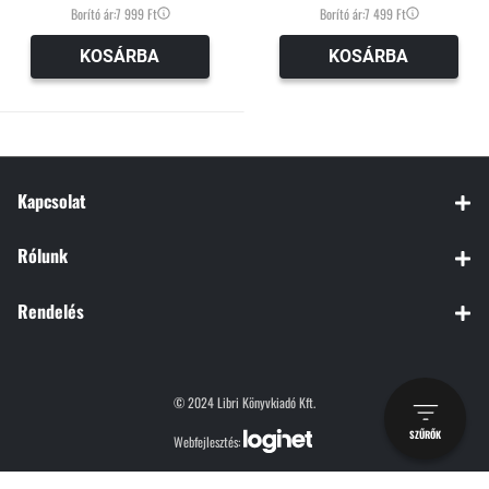
Borító ár:
7 999 Ft
Borító ár:
7 499 Ft
KOSÁRBA
KOSÁRBA
Kapcsolat
Rólunk
Rendelés
© 2024 Libri Könyvkiadó Kft.
SZŰRŐK
Webfejlesztés: