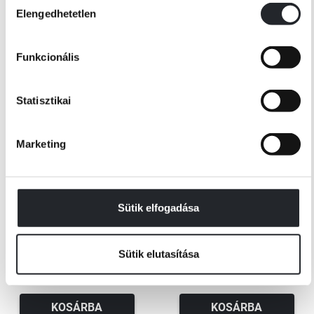
Elengedhetetlen
kiválasztása
Funkcionális
Statisztikai
Marketing
Készleten
Készleten
Tristan Gooley
Thomas Schlesser
Hogyan olvassuk a fákat? – Jelek
Mona szeme
Sütik elfogadása
és mintázatok a gyökerektől a
levelekig
Kiadói ár:
Kiadói ár:
Sütik elutasítása
6 299 Ft
7 199 Ft
Borító ár:
6 999 Ft
Borító ár:
7 999 Ft
KOSÁRBA
KOSÁRBA