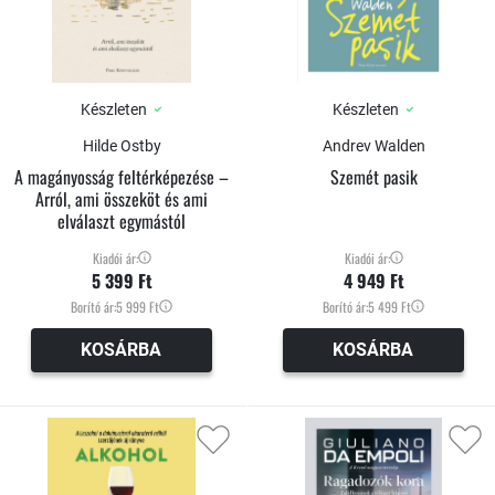
Készleten
Készleten
Hilde Ostby
Andrev Walden
A magányosság feltérképezése –
Szemét pasik
Arról, ami összeköt és ami
elválaszt egymástól
Kiadói ár:
Kiadói ár:
5 399 Ft
4 949 Ft
Borító ár:
5 999 Ft
Borító ár:
5 499 Ft
KOSÁRBA
KOSÁRBA