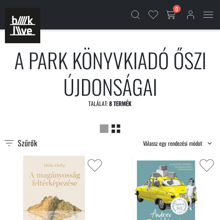
0
A PARK KÖNYVKIADÓ ŐSZI
ÚJDONSÁGAI
TALÁLAT:
8 TERMÉK
Szűrők
Válassz egy rendezési módot