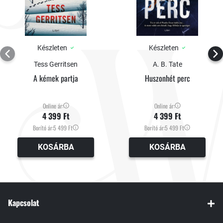
Készleten
Készleten
Tess Gerritsen
A. B. Tate
A kémek partja
Huszonhét perc
Online ár:
Online ár:
4 399 Ft
4 399 Ft
Borító ár:
5 499 Ft
Borító ár:
5 499 Ft
KOSÁRBA
KOSÁRBA
Kapcsolat