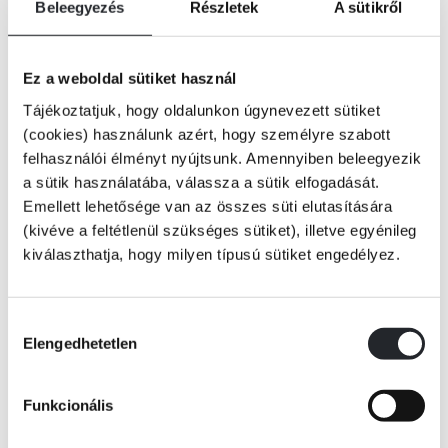
Beleegyezés
Részletek
A sütikről
Eastside Inn, 89-es szoba.
Ez a weboldal sütiket használ
Egy felismerhetetlenségig eltorzult fiatal nő lebeg a savfürdőben.
Tájékoztatjuk, hogy oldalunkon úgynevezett sütiket
(cookies) használunk azért, hogy személyre szabott
felhasználói élményt nyújtsunk. Amennyiben beleegyezik
Szaúd-Arábia.
Tovább
a sütik használatába, válassza a sütik elfogadását.
Egy tudós férfi titkos üzenetet súg hóhérjának, mielőtt az lefejezi.
KÖNYV ADATAI
Emellett lehetősége van az összes süti elutasítására
(kivéve a feltétlenül szükséges sütiket), illetve egyénileg
kiválaszthatja, hogy milyen típusú sütiket engedélyez.
Damaszkusz.
VIDEÓK
Egy biokémikus kivájt szemmel várja szörnyű végzetét.
Hozzájárulás
Elengedhetetlen
kiválasztása
RÉSZLET A KÖNYVBŐL
Afganisztán.
Funkcionális
Három összeégett és mésszel leöntött testet találnak egy néptelen