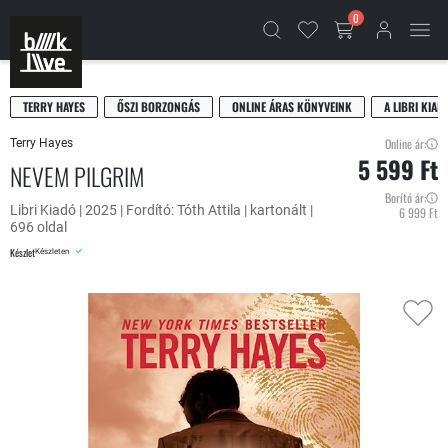
0
TERRY HAYES
ŐSZI BORZONGÁS
ONLINE ÁRAS KÖNYVEINK
A LIBRI KIAD
Online ár:
Terry Hayes
5 599 Ft
NEVEM PILGRIM
Borító ár:
Libri Kiadó | 2025 | Fordító: Tóth Attila | kartonált |
6 999 Ft
696 oldal
Készlet
Készleten