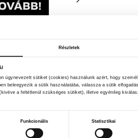
Részletek
ál
on úgynevezett sütiket (cookies) használunk azért, hogy személy
n beleegyezik a sütik használatába, válassza a sütik elfogadás
(kivéve a feltétlenül szükséges sütiket), illetve egyénileg kivála
szként. A vezérigazgató hirtelen halála után
Funkcionális
Statisztikai
dannyiuknak más a kapcsolata a férfival,