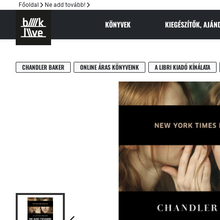
Főoldal
Ne add tovább!
KÖNYVEK
KIEGÉSZÍTŐK, AJÁ
CHANDLER BAKER
ONLINE ÁRAS KÖNYVEINK
A LIBRI KIADÓ KÍNÁLATA