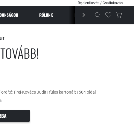
Bejelentkezés / Csatlakozás
JDONSÁGOK
RÓLUNK
BESTSELLEREK
MAGAZI
er
 TOVÁBB!
 Fordító: Frei-Kovács Judit | füles kartonált | 504 oldal
k
RBA