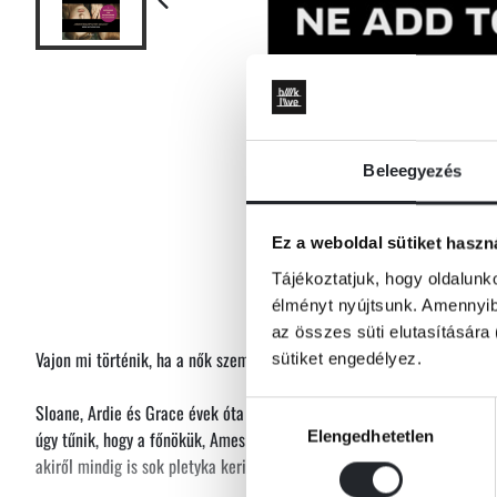
Beleegyezés
Ez a weboldal sütiket haszn
Tájékoztatjuk, hogy oldalunk
élményt nyújtsunk. Amennyibe
az összes süti elutasítására 
Vajon mi történik, ha a nők szembeszállnak a férfiak uralta világgal?
sütiket engedélyez.
Sloane, Ardie és Grace évek óta a Truviv nagyvállalatnál dolgozik jogá
Hozzájárulás
Elengedhetetlen
úgy tűnik, hogy a főnökük, Ames veszi át az egész cég irányítását. Min
kiválasztása
akiről mindig is sok pletyka keringett amiatt, ahogyan a nőkkel bánik.