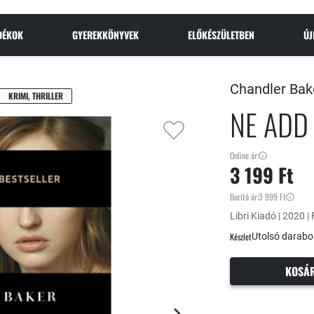
NDÉKOK
GYEREKKÖNYVEK
ELŐKÉSZÜLETBEN
Ú
Chandler Bak
KRIMI, THRILLER
NE ADD
Online ár:
3 199 Ft
Borító ár:
3 999 Ft
Libri Kiadó | 2020 |
Készlet
Utolsó darabo
KOSÁ