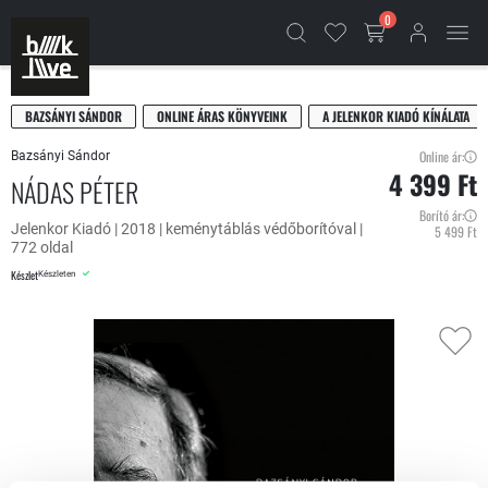
0
BAZSÁNYI SÁNDOR
ONLINE ÁRAS KÖNYVEINK
A JELENKOR KIADÓ KÍNÁLATA
Online ár:
Bazsányi Sándor
4 399 Ft
NÁDAS PÉTER
Borító ár:
Jelenkor Kiadó | 2018 | keménytáblás védőborítóval |
5 499 Ft
772 oldal
Készlet
Készleten