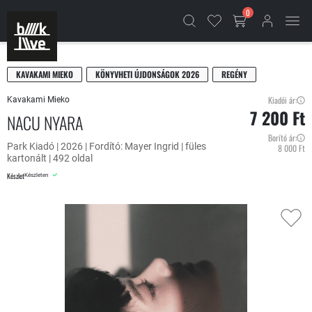
0
KAVAKAMI MIEKO
KÖNYVHETI ÚJDONSÁGOK 2026
REGÉNY
Kiadói ár:
Kavakami Mieko
7 200 Ft
NACU NYARA
Borító ár:
Park Kiadó | 2026 | Fordító: Mayer Ingrid | füles
8 000 Ft
kartonált | 492 oldal
Készlet
Készleten