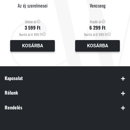
Az éj szerelmesei
Vencseng
Online ár:
Kiadói ár:
3 599 Ft
6 299 Ft
Borító ár:
4 499 Ft
Borító ár:
6 999 Ft
KOSÁRBA
KOSÁRBA
Kapcsolat
Rólunk
Rendelés