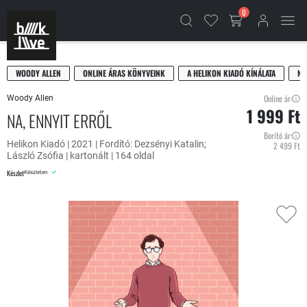
0
WOODY ALLEN
ONLINE ÁRAS KÖNYVEINK
A HELIKON KIADÓ KÍNÁLATA
NO
Online ár:
Woody Allen
1 999 Ft
NA, ENNYIT ERRŐL
Borító ár:
Helikon Kiadó | 2021 | Fordító: Dezsényi Katalin;
2 499 Ft
László Zsófia | kartonált | 164 oldal
Készlet
Készleten