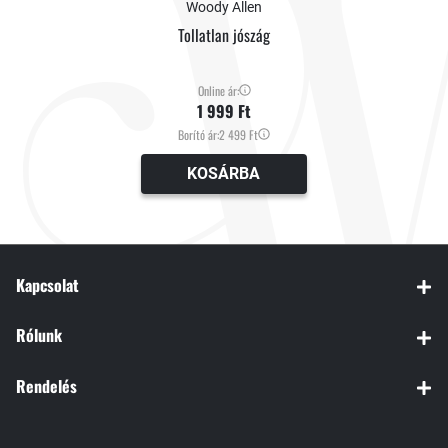
Woody Allen
Tollatlan jószág
Online ár:
1 999 Ft
Borító ár:
2 499 Ft
KOSÁRBA
Kapcsolat
Rólunk
Rendelés