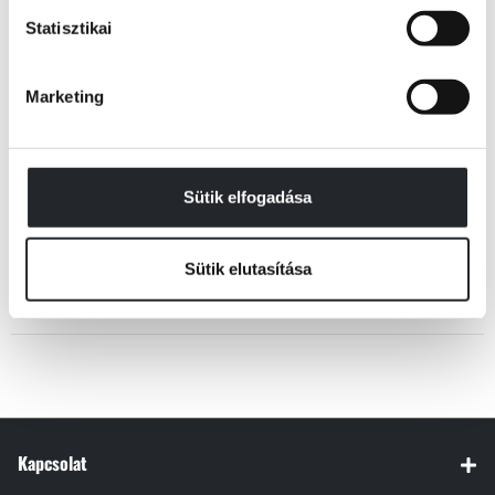
Statisztikai
KÖNYV ADATAI
Marketing
VIDEÓK
Sütik elfogadása
Sütik elutasítása
RÉSZLET A KÖNYVBŐL
Kapcsolat