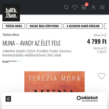
0
TERÉZIA MORA
ONLINE ÁRAS KÖNYVEINK
A JELENKOR KIADÓ KÍNÁLATA
R
Online ár:
Terézia Mora
4 799 Ft
MUNA – AVAGY AZ ÉLET FELE
Borító ár:
Jelenkor Kiadó | 2024 | Fordító: Fodor Zsuzsa |
5 999 Ft
keménytáblás védőborítóval | 392 oldal
Készlet
Készleten