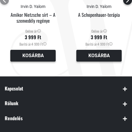
Irvin D. Yalom
Irvin D. Yalom
Amikor Nietzsche sírt – A
A Schopenhauer-terápia
szenvedély regénye
Online ár:
Online ár:
3 999 Ft
3 999 Ft
Borító ár:
4 999 Ft
Borító ár:
4 999 Ft
KOSÁRBA
KOSÁRBA
Kapcsolat
Rólunk
Rendelés