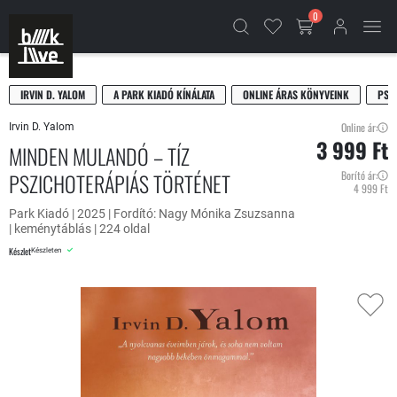
0
IRVIN D. YALOM
A PARK KIADÓ KÍNÁLATA
ONLINE ÁRAS KÖNYVEINK
PSZ
Online ár:
Irvin D. Yalom
3 999 Ft
MINDEN MULANDÓ – TÍZ
PSZICHOTERÁPIÁS TÖRTÉNET
Borító ár:
4 999 Ft
Park Kiadó | 2025 | Fordító: Nagy Mónika Zsuzsanna
| keménytáblás | 224 oldal
Készlet
Készleten