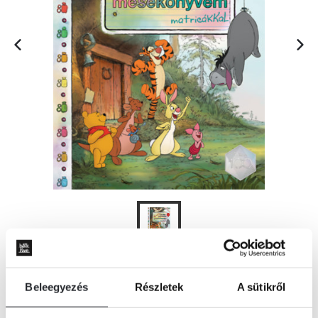
KOSÁRBA
Beleegyezés
Részletek
A sütikről