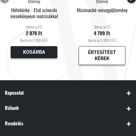
Disney
Disney
Hófehérke - Első színezős
Micimackó mesegyűjtemény
mesekönyvem matricákkal
Online ár:
Online ár:
2 079 Ft
4 799 Ft
Borító ár:
2 599 Ft
Borító ár:
5 999 Ft
KOSÁRBA
ÉRTESÍTÉST
KÉREK
Kapcsolat
Rólunk
Rendelés