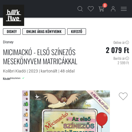
0
DISNEY
ONLINE ÁRAS KÖNYVEINK
KIFESTŐ
Online ár:
Disney
2 079 Ft
MICIMACKÓ - ELSŐ SZÍNEZŐS
MESEKÖNYVEM MATRICÁKKAL
Borító ár:
2 599 Ft
Kolibri Kiadó | 2023 | kartonált | 48 oldal
Készlet
Készleten