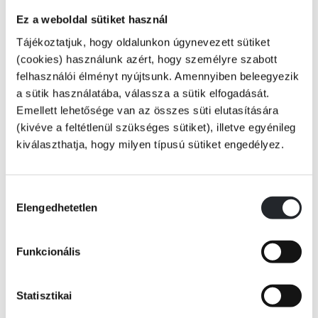
Szereted az aranyszínű, édes mézet? Szeretsz együtt mókázni kedvenc
Ez a weboldal sütiket használ
mesehőseiddel? Akkor ne késlekedj, fogd meg a színes ceruzáidat, és
Tájékoztatjuk, hogy oldalunkon úgynevezett sütiket
csatlakozz Micimackóhoz és barátaihoz! A feladatuk: megtalálni Füles
(cookies) használunk azért, hogy személyre szabott
hiányzó farkát, és csapdát állítani a zoknikat kilyukasztó, szörnyű
felhasználói élményt nyújtsunk. Amennyiben beleegyezik
Rögvesnek, aki elrabolta Róbert Gidát! Az első színezős mesekönyvem
a sütik használatába, válassza a sütik elfogadását.
matricákkal nem csak a mozis történetet meséli el, hiszen a matricák
Emellett lehetősége van az összes süti elutasítására
és a színezhető oldalak segítségével te is részese lehetsz a kalandnak!
(kivéve a feltétlenül szükséges sütiket), illetve egyénileg
Tovább
Indulás, vár a Százholdas Pagony
kiválaszthatja, hogy milyen típusú sütiket engedélyez.
KÖNYV ADATAI
Hozzájárulás
Elengedhetetlen
kiválasztása
VIDEÓK
Funkcionális
RÉSZLET A KÖNYVBŐL
Statisztikai