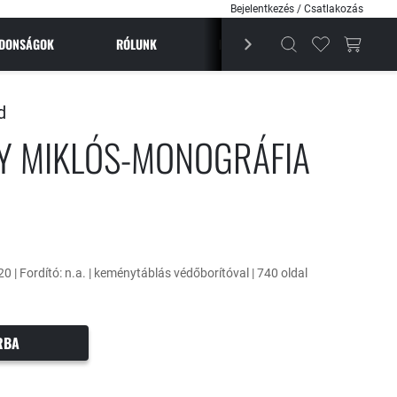
Bejelentkezés / Csatlakozás
JDONSÁGOK
RÓLUNK
BESTSELLEREK
MAGAZI
d
Y MIKLÓS-MONOGRÁFIA
20 | Fordító: n.a. | keménytáblás védőborítóval | 740 oldal
RBA