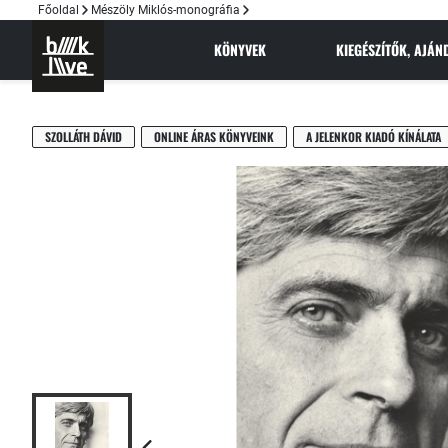
Főoldal
Mészöly Miklós-monográfia
KÖNYVEK
KIEGÉSZÍTŐK, AJÁ
SZOLLÁTH DÁVID
ONLINE ÁRAS KÖNYVEINK
A JELENKOR KIADÓ KÍNÁLATA