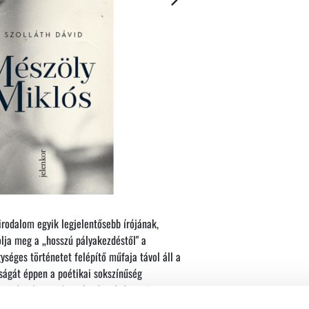
rodalom egyik legjelentősebb írójának,
lja meg a „hosszú pályakezdéstől" a
ységes történetet felépítő műfaja távol áll a
ságát éppen a poétikai sokszínűség
csupán alapos elemzés tárgyává teszi az
lja az adott történeti és világirodalmi