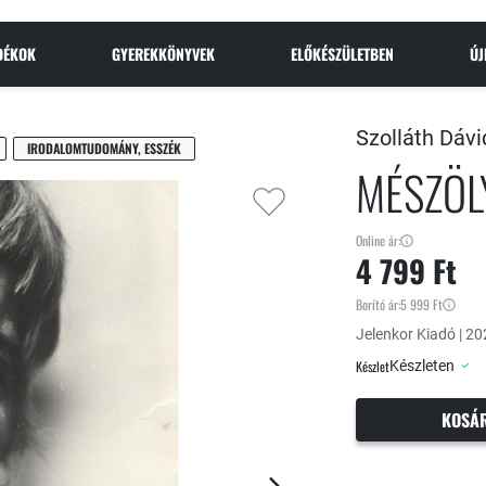
NDÉKOK
GYEREKKÖNYVEK
ELŐKÉSZÜLETBEN
Ú
Szolláth Dávi
IRODALOMTUDOMÁNY, ESSZÉK
MÉSZÖL
Online ár:
4 799 Ft
Borító ár:
5 999 Ft
Jelenkor Kiadó | 20
Készlet
Készleten
KOSÁ