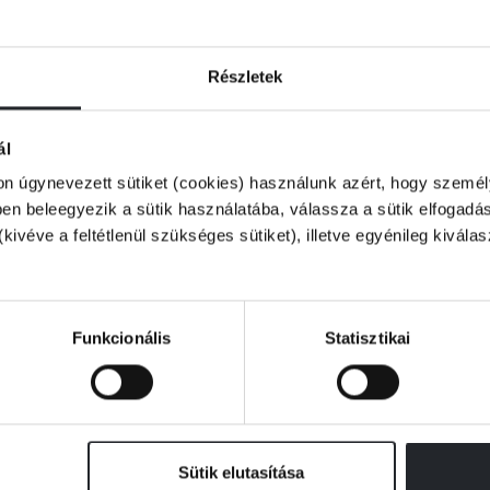
agyománynak a kortárs magyar irodalmi
számtalan példával igazolja.
Részletek
a szerző születésének 100. évfordulójára
ál
on úgynevezett sütiket (cookies) használunk azért, hogy személy
n beleegyezik a sütik használatába, válassza a sütik elfogadás
kszereplőt felvonultat, magyar és külföldi
(kivéve a feltétlenül szükséges sütiket), illetve egyénileg kivála
ontokból érzékeltesse. A kronológiai rend
ek tudható be. Vannak ugyan fordulópontok
letműre, hogy az eltérő alkotóelvek
Funkcionális
Statisztikai
Sütik elutasítása