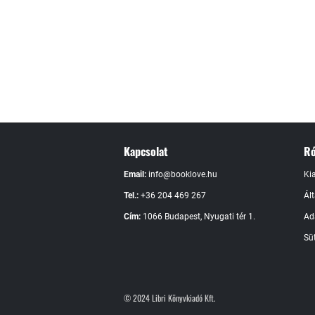
Kapcsolat
Ró
Email:
info@booklove.hu
Ki
Tel.:
+36 204 469 267
Ál
Cím:
1066 Budapest, Nyugati tér 1.
Ad
Süt
© 2024 Libri Könyvkiadó Kft.