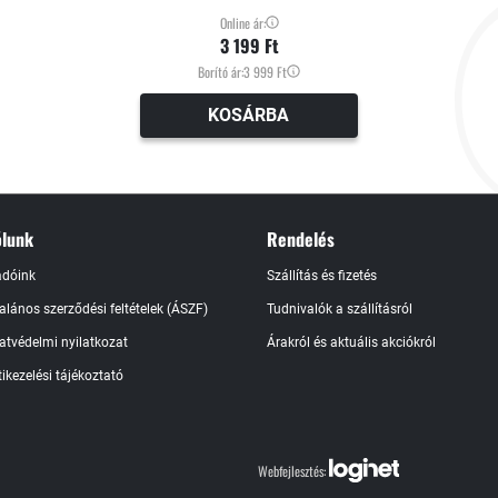
Online ár:
3 199 Ft
Borító ár:
3 999 Ft
KOSÁRBA
lunk
Rendelés
adóink
Szállítás és fizetés
talános szerződési feltételek (ÁSZF)
Tudnivalók a szállításról
atvédelmi nyilatkozat
Árakról és aktuális akciókról
ikezelési tájékoztató
Webfejlesztés: