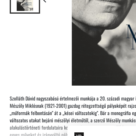
Szolláth Dávid nagyszabású értelmezői munkája a 20. századi magyar i
Mészöly Miklósnak (1921-2001) gazdag rétegzettségű pályaképét rajzo
„műformák felbontásán" át a „kései változatokig". Bár a monográfia eg
változatos utakat bejáró mészölyi életműtől, a szerző Mészöly munkás
alakulástörténeti fordulataira koncentrálva mutatja be. Szolláth nem 
egyes műveket és irányváltó pályaszakaszokat, de körültekintően vizsgá