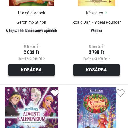
Utolsó darabok
Készleten
Geronimo Stilton
Roald Dahl - Sibeal Pounder
A legszebb karácsonyi ajándék
Wonka
Online ár:
Online ár:
2 639 Ft
2 799 Ft
Borító ár:
3 299 Ft
Borító ár:
3 499 Ft
KOSÁRBA
KOSÁRBA