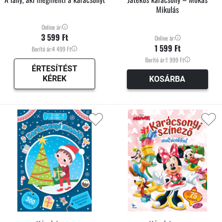
Mikulás
Online ár:
3 599 Ft
Online ár:
1 599 Ft
Borító ár:
4 499 Ft
Borító ár:
1 999 Ft
ÉRTESÍTÉST
KÉREK
KOSÁRBA