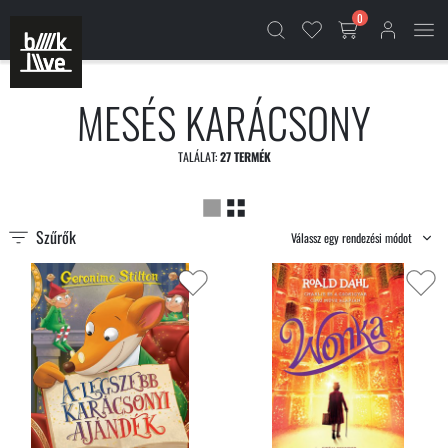
0
MESÉS KARÁCSONY
TALÁLAT:
27 TERMÉK
Szűrők
Válassz egy rendezési módot