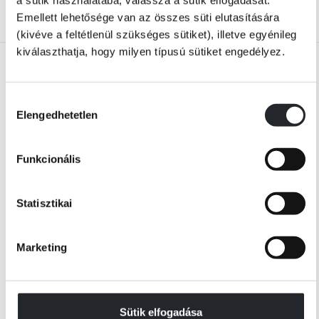
KÉREK
KOSÁRBA
Emellett lehetősége van az összes süti elutasítására
(kivéve a feltétlenül szükséges sütiket), illetve egyénileg
kiválaszthatja, hogy milyen típusú sütiket engedélyez.
Hozzájárulás
Elengedhetetlen
kiválasztása
Funkcionális
Statisztikai
Készleten
Utolsó darabok
Susanna Bailey
Fiala Borcsa
Marketing
Hópehely
Bakonyi zsiványok
Online ár:
Online ár:
2 959 Ft
3 199 Ft
Sütik elfogadása