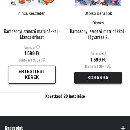
nincs készleten
Utolsó darabok
Disney
Karácsonyi színező matricákkal -
Karácsonyi színező matricákkal -
Mancs őrjárat
Jégvarázs 2.
Online ár:
1 599 Ft
Online ár:
1 599 Ft
Borító ár:
1 999 Ft
Borító ár:
1 999 Ft
ÉRTESÍTÉST
KÉREK
KOSÁRBA
Következő 20 betöltése
Kapcsolat