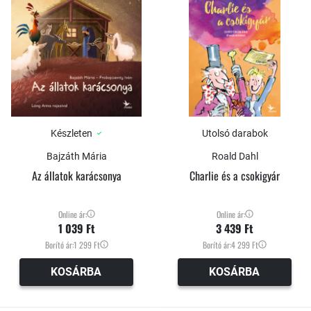
Készleten
Utolsó darabok
Bajzáth Mária
Roald Dahl
Az állatok karácsonya
Charlie és a csokigyár
Online ár:
Online ár:
1 039 Ft
3 439 Ft
Borító ár:
1 299 Ft
Borító ár:
4 299 Ft
KOSÁRBA
KOSÁRBA