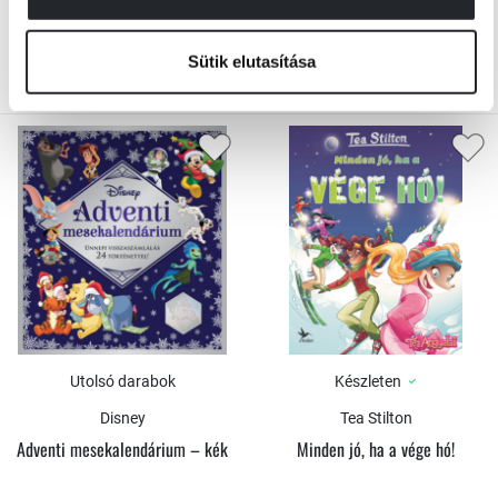
Borító ár:
3 699 Ft
Borító ár:
3 999 Ft
KOSÁRBA
KOSÁRBA
Sütik elutasítása
Utolsó darabok
Készleten
Disney
Tea Stilton
Adventi mesekalendárium – kék
Minden jó, ha a vége hó!