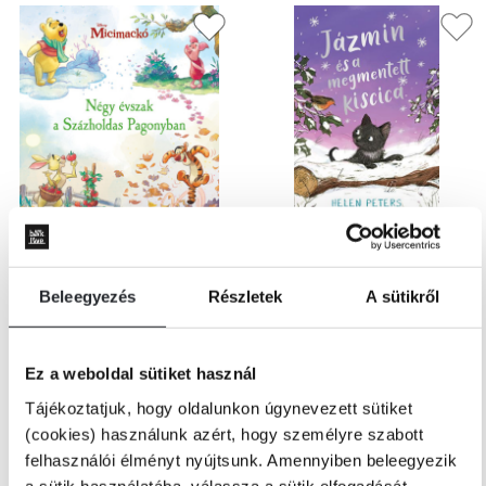
nincs készleten
Utolsó darabok
Disney
Helen Peters - Ellie Snowdon
Beleegyezés
Részletek
A sütikről
Négy évszak a Százholdas
Jázmin és a megmentett kiscica
Pagonyban
Ez a weboldal sütiket használ
Online ár:
5 599 Ft
Online ár:
Tájékoztatjuk, hogy oldalunkon úgynevezett sütiket
1 999 Ft
Borító ár:
6 999 Ft
(cookies) használunk azért, hogy személyre szabott
Borító ár:
2 499 Ft
felhasználói élményt nyújtsunk. Amennyiben beleegyezik
ÉRTESÍTÉST
a sütik használatába, válassza a sütik elfogadását.