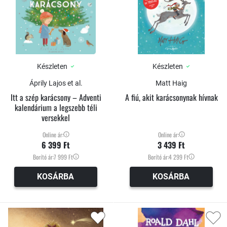
Készleten
Készleten
Áprily Lajos et al.
Matt Haig
Itt a szép karácsony – Adventi
A fiú, akit karácsonynak hívnak
kalendárium a legszebb téli
versekkel
Online ár:
Online ár:
6 399 Ft
3 439 Ft
Borító ár:
7 999 Ft
Borító ár:
4 299 Ft
KOSÁRBA
KOSÁRBA