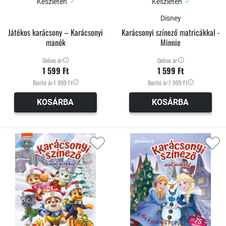
Készleten
Készleten
Disney
Játékos karácsony – Karácsonyi
Karácsonyi színező matricákkal -
manók
Minnie
Online ár:
Online ár:
1 599 Ft
1 599 Ft
Borító ár:
1 999 Ft
Borító ár:
1 999 Ft
KOSÁRBA
KOSÁRBA