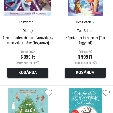
Készleten
Készleten
Disney
Tea Stilton
Adventi kalendárium - Varázslatos
Káprázatos karácsony (Tea
mesegyűjtemény (Jégvarázs)
Angyalai)
Online ár:
Online ár:
6 399 Ft
3 999 Ft
Borító ár:
7 999 Ft
Borító ár:
4 999 Ft
KOSÁRBA
KOSÁRBA