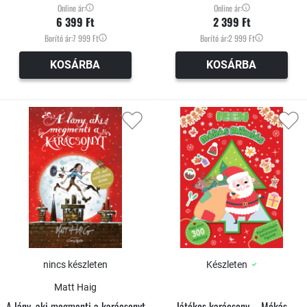
Online ár:
Online ár:
6 399 Ft
2 399 Ft
Borító ár:
7 999 Ft
Borító ár:
2 999 Ft
KOSÁRBA
KOSÁRBA
nincs készleten
Készleten
Matt Haig
A lány, aki megmenti a karácsonyt
Játékos karácsony – Mókás