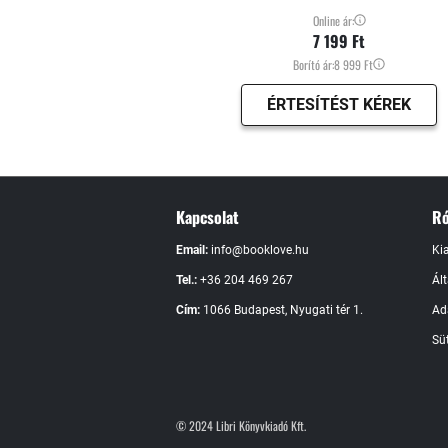
Online ár:
7 199 Ft
Borító ár:
8 999 Ft
ÉRTESÍTÉST KÉREK
Kapcsolat
Ró
Email:
info@booklove.hu
Ki
Tel.:
+36 204 469 267
Ál
Cím:
1066 Budapest, Nyugati tér 1.
Ad
Süt
© 2024 Libri Könyvkiadó Kft.