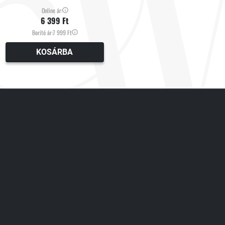
Online ár:
6 399 Ft
Borító ár:
7 999 Ft
KOSÁRBA