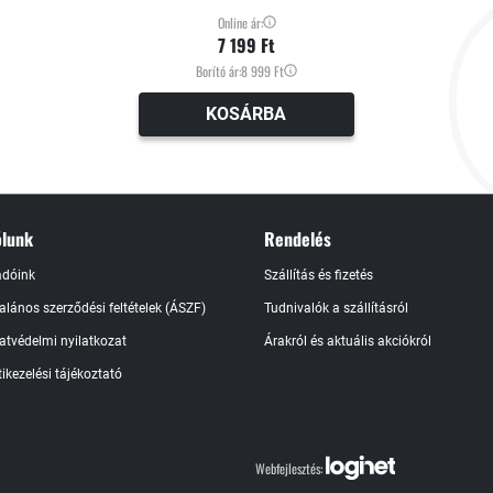
Online ár:
7 199 Ft
Borító ár:
8 999 Ft
KOSÁRBA
lunk
Rendelés
adóink
Szállítás és fizetés
talános szerződési feltételek (ÁSZF)
Tudnivalók a szállításról
atvédelmi nyilatkozat
Árakról és aktuális akciókról
ikezelési tájékoztató
Webfejlesztés: