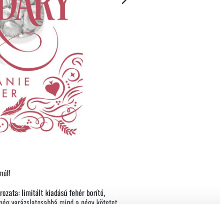
múl!
rozata: limitált kiadású fehér borító,
 még varázslatosabbá mind a négy kötetet.