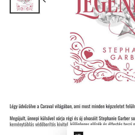
Légy üdvözölve a Caraval világában, ami most minden képzeletet felül
Megújult, ünnepi külsővel várja régi és új olvasóit Stephanie Garber so
keménytáblás védőborítós kivitel, különleges előzék és élfestés teszi