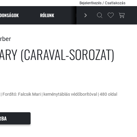
Bejelentkezés / Csatlakozás
JDONSÁGOK
RÓLUNK
BESTSELLEREK
MAGAZI
rber
ARY (CARAVAL-SOROZAT)
 | Fordító: Falcsik Mari | keménytáblás védőborítóval | 480 oldal
RBA