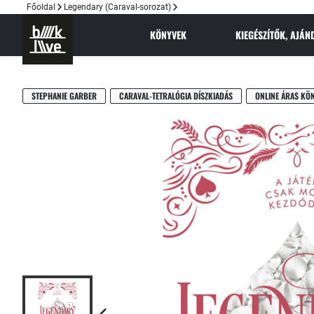
Főoldal
Legendary (Caraval-sorozat)
KÖNYVEK
KIEGÉSZÍTŐK, AJÁ
STEPHANIE GARBER
CARAVAL-TETRALÓGIA DÍSZKIADÁS
ONLINE ÁRAS KÖ