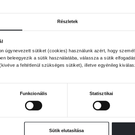
sarnok apjától, és a nővérét, Scarlettet is
lányoknak – de Tella még nem szabad.
Részletek
ővel, és most olyasmivel tartozik neki, amit
ester, Legend valódi nevét! Erre csak
ál
on úgynevezett sütiket (cookies) használunk azért, hogy személy
be, és ezzel keresztezi egy gyilkos
n beleegyezik a sütik használatába, válassza a sütik elfogadás
 titkok kusza hálójába... amivel bajba sodorja
(kivéve a feltétlenül szükséges sütiket), illetve egyénileg kivála
m ezúttal még többet kér a játék: ha Tella
gend igazi nevét, mindent elveszít – talán
semmisül.
Funkcionális
Statisztikai
n!
Sütik elutasítása