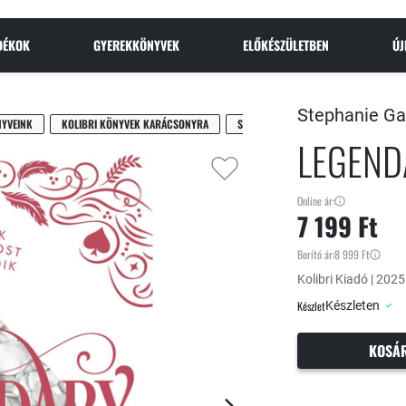
NDÉKOK
GYEREKKÖNYVEK
ELŐKÉSZÜLETBEN
Ú
Stephanie Ga
NYVEINK
KOLIBRI KÖNYVEK KARÁCSONYRA
SCI-FI, FANTASY
LEGEND
Online ár:
7 199 Ft
Borító ár:
8 999 Ft
Kolibri Kiadó | 2025
Készlet
Készleten
KOSÁ