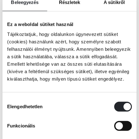
Beleegyezés
Részletek
A sütikről
Eastside Inn, 89-es szoba.
Ez a weboldal sütiket használ
Egy felismerhetetlenségig eltorzult fiatal nő lebeg a savfürdőben.
Tájékoztatjuk, hogy oldalunkon úgynevezett sütiket
(cookies) használunk azért, hogy személyre szabott
felhasználói élményt nyújtsunk. Amennyiben beleegyezik
Szaúd-Arábia.
Tovább
a sütik használatába, válassza a sütik elfogadását.
Egy tudós férfi titkos üzenetet súg hóhérjának, mielőtt az lefejezi.
KÖNYV ADATAI
Emellett lehetősége van az összes süti elutasítására
(kivéve a feltétlenül szükséges sütiket), illetve egyénileg
kiválaszthatja, hogy milyen típusú sütiket engedélyez.
Damaszkusz.
VIDEÓK
Egy biokémikus kivájt szemmel várja szörnyű végzetét.
Hozzájárulás
Elengedhetetlen
kiválasztása
RÉSZLET A KÖNYVBŐL
Afganisztán.
Funkcionális
Három összeégett és mésszel leöntött testet találnak egy néptelen