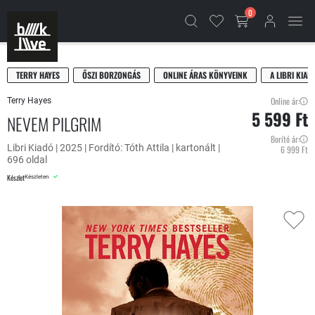
0
TERRY HAYES
ŐSZI BORZONGÁS
ONLINE ÁRAS KÖNYVEINK
A LIBRI KIAD
Online ár:
Terry Hayes
5 599 Ft
NEVEM PILGRIM
Borító ár:
Libri Kiadó | 2025 | Fordító: Tóth Attila | kartonált |
6 999 Ft
696 oldal
Készlet
Készleten