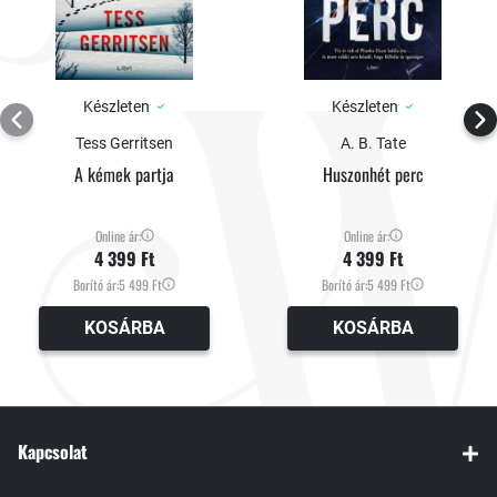
Készleten
Készleten
Tess Gerritsen
A. B. Tate
A kémek partja
Huszonhét perc
Online ár:
Online ár:
4 399 Ft
4 399 Ft
Borító ár:
5 499 Ft
Borító ár:
5 499 Ft
KOSÁRBA
KOSÁRBA
Kapcsolat