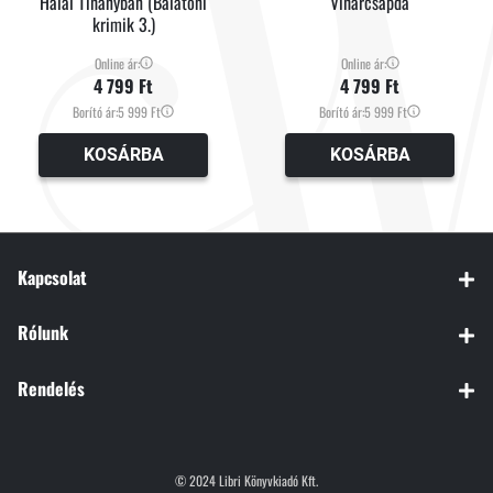
Halál Tihanyban (Balatoni
Viharcsapda
krimik 3.)
Online ár:
Online ár:
4 799 Ft
4 799 Ft
Borító ár:
5 999 Ft
Borító ár:
5 999 Ft
KOSÁRBA
KOSÁRBA
Kapcsolat
Rólunk
Rendelés
© 2024 Libri Könyvkiadó Kft.