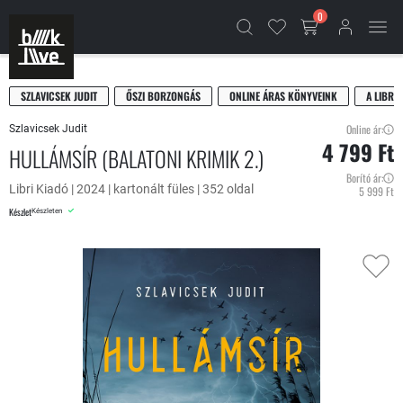
0
SZLAVICSEK JUDIT
ŐSZI BORZONGÁS
ONLINE ÁRAS KÖNYVEINK
A LIBRI
Online ár:
Szlavicsek Judit
4 799 Ft
HULLÁMSÍR (BALATONI KRIMIK 2.)
Borító ár:
Libri Kiadó | 2024 | kartonált füles | 352 oldal
5 999 Ft
Készlet
Készleten