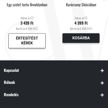
Egy szelet torta Brooklynban
Karácsony Skóciában
Online ár:
Online ár:
3 439 Ft
4 399 Ft
Borító ár:
4 299 Ft
Borító ár:
5 499 Ft
KOSÁRBA
ÉRTESÍTÉST
KÉREK
Kapcsolat
Rólunk
Rendelés