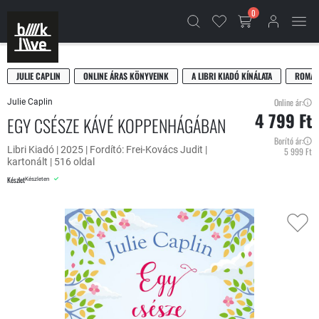
0
JULIE CAPLIN
ONLINE ÁRAS KÖNYVEINK
A LIBRI KIADÓ KÍNÁLATA
ROMAN
Online ár:
Julie Caplin
4 799 Ft
EGY CSÉSZE KÁVÉ KOPPENHÁGÁBAN
Borító ár:
Libri Kiadó | 2025 | Fordító: Frei-Kovács Judit |
5 999 Ft
kartonált | 516 oldal
Készlet
Készleten