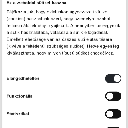
Ez a weboldal sütiket használ
Lélegzetelállító nyomozós thriller... ijesztő végkifejlettel
Tájékoztatjuk, hogy oldalunkon úgynevezett sütiket
(cookies) használunk azért, hogy személyre szabott
felhasználói élményt nyújtsunk. Amennyiben beleegyezik
a sütik használatába, válassza a sütik elfogadását.
Lottie Parker nyomozó most is beleveti magát a munkába, ám míg az
Emellett lehetősége van az összes süti elutasítására
áldozatok utolsó lépéseinek nyomában jár, újabb két meggyilkolt lányt
találnak.
(kivéve a feltétlenül szükséges sütiket), illetve egyénileg
Tovább
kiválaszthatja, hogy milyen típusú sütiket engedélyez.
Nem elég, hogy Lottie-nak meggyűlik a baja az üggyel, lányai, Chloe és
KÖNYV ADATAI
Katie is nyom nélkül eltűnne. Lottie retteg, hogy a gyilkos rabolta el a
gyerekeit, így megkezdődik a gyanúsított utáni hajsza, amelynek tétje
Hozzájárulás
sosem volt nagyobb.
Elengedhetetlen
kiválasztása
VIDEÓK
Funkcionális
Daniel Cole, Robert Bryndza és Karin Slaughter rajongói élvezettel
olvashatják Patricia Gibney soron következő thrillerét. A végső árulás
kiemelkedő és fordulatokban bővelkedő eleme a Lottie Parker-
RÉSZLET A KÖNYVBŐL
Statisztikai
sorozatnak.