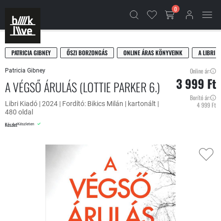
0
PATRICIA GIBNEY
ŐSZI BORZONGÁS
ONLINE ÁRAS KÖNYVEINK
A LIBRI 
Online ár:
Patricia Gibney
3 999 Ft
A VÉGSŐ ÁRULÁS (LOTTIE PARKER 6.)
Borító ár:
Libri Kiadó | 2024 | Fordító: Bikics Milán | kartonált |
4 999 Ft
480 oldal
Készlet
Készleten