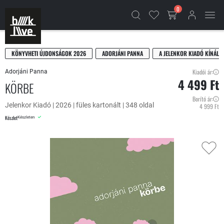
0
KÖNYVHETI ÚJDONSÁGOK 2026
ADORJÁNI PANNA
A JELENKOR KIADÓ KÍNÁLAT
Kiadói ár:
Adorjáni Panna
4 499 Ft
KÖRBE
Borító ár:
Jelenkor Kiadó | 2026 | füles kartonált | 348 oldal
4 999 Ft
Készlet
Készleten