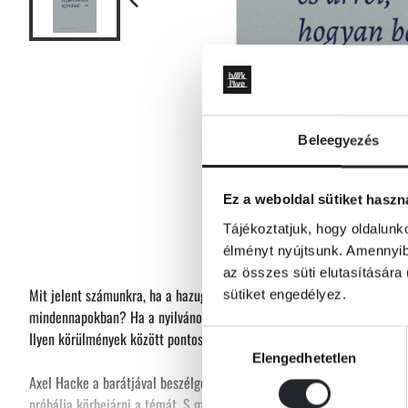
Beleegyezés
Ez a weboldal sütiket haszn
Tájékoztatjuk, hogy oldalunk
élményt nyújtsunk. Amennyibe
az összes süti elutasítására 
Mit jelent számunkra, ha a hazugság, durvaság és aljasság válik uralk
sütiket engedélyez.
mindennapokban? Ha a nyilvánosságban már-már magától értetődően s
Ilyen körülmények között pontosan mit jelent „tisztességesen" élni?
Hozzájárulás
Elengedhetetlen
kiválasztása
Axel Hacke a barátjával beszélgetve, személyes tapasztalatait elemezv
próbálja körbejárni a témát. S miközben eltöpreng emberi kapcsolatai