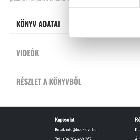
csehovi kérdést: miért nem élünk úgy, ahogy élhetnénk?
Tovább
KÖNYV ADATAI
A tisztességről nehéz időkben amellett érvel, hogy önmagunkban keress
érdeklődve fordulni embertársaink felé.
VIDEÓK
RÉSZLET A KÖNYVBŐL
Kapcsolat
Ró
Email:
info@booklove.hu
Ki
Tel.:
+36 204 469 267
Ál