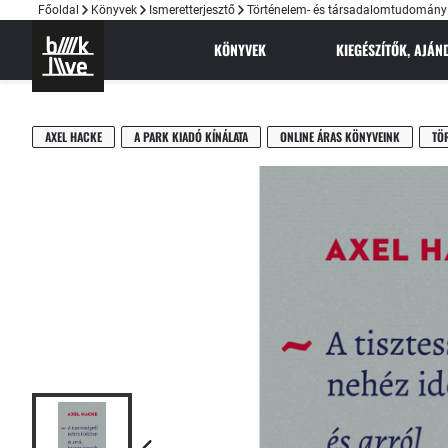
Főoldal
Könyvek
Ismeretterjesztő
Történelem- és társadalomtudomány
KÖNYVEK
KIEGÉSZÍTŐK, AJÁ
AXEL HACKE
A PARK KIADÓ KÍNÁLATA
ONLINE ÁRAS KÖNYVEINK
TÖ