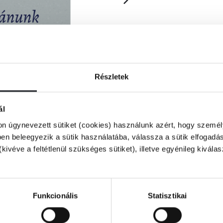
Részletek
ál
on úgynevezett sütiket (cookies) használunk azért, hogy személy
n beleegyezik a sütik használatába, válassza a sütik elfogadás
(kivéve a feltétlenül szükséges sütiket), illetve egyénileg kivála
odóvá, bizonyul sikeresnek a közéletben és a
értik meg a tisztesség minden szabályát?
Funkcionális
Statisztikai
e és a politikai jelenségeket vizsgálva
nk minőségén, újra meg újra felteszi a