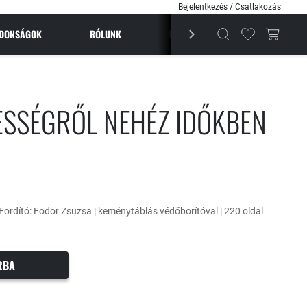
Bejelentkezés / Csatlakozás
JDONSÁGOK
RÓLUNK
BESTSELLEREK
MAGAZI
TESSÉGRŐL NEHÉZ IDŐKBEN
 Fordító: Fodor Zsuzsa | keménytáblás védőborítóval | 220 oldal
RBA