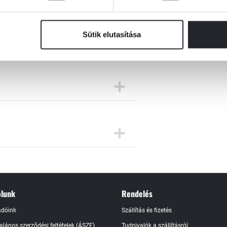
Sütik elutasítása
ük a választ, igyekezzünk tisztelettudóan és
lunk
Rendelés
adóink
Szállítás és fizetés
talános szerződési feltételek (ÁSZF)
Tudnivalók a szállításról