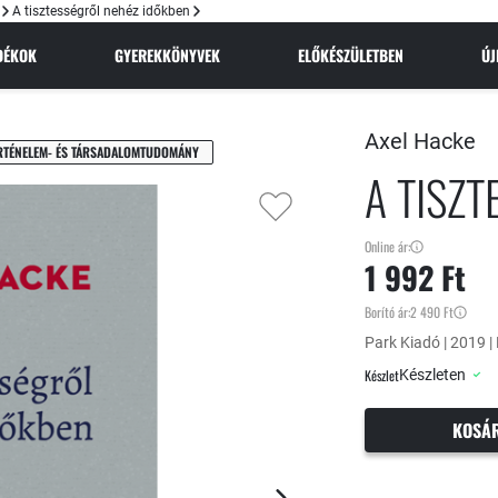
A tisztességről nehéz időkben
NDÉKOK
GYEREKKÖNYVEK
ELŐKÉSZÜLETBEN
Ú
Axel Hacke
RTÉNELEM- ÉS TÁRSADALOMTUDOMÁNY
A TISZ
Online ár:
1 992 Ft
Borító ár:
2 490 Ft
Park Kiadó | 2019 |
Készlet
Készleten
KOSÁ