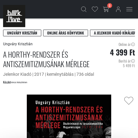
0
UNGVÁRY KRISZTIÁN
ONLINE ÁRAS KÖNYVEINK
A JELENKOR KIADÓ KÍNÁLATA
Online ár:
Ungváry Krisztián
4 399 Ft
A HORTHY-RENDSZER ÉS
ANTISZEMITIZMUSÁNAK MÉRLEGE
Borító ár:
5 499 Ft
Jelenkor Kiadó | 2017 | keménytáblás | 736 oldal
Készlet
nincs készleten