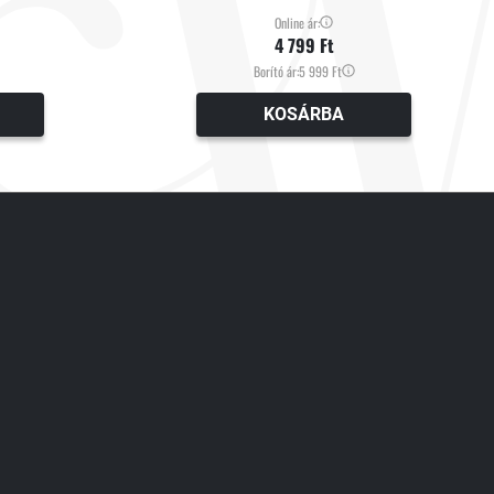
Online ár:
4 799 Ft
Borító ár:
5 999 Ft
KOSÁRBA