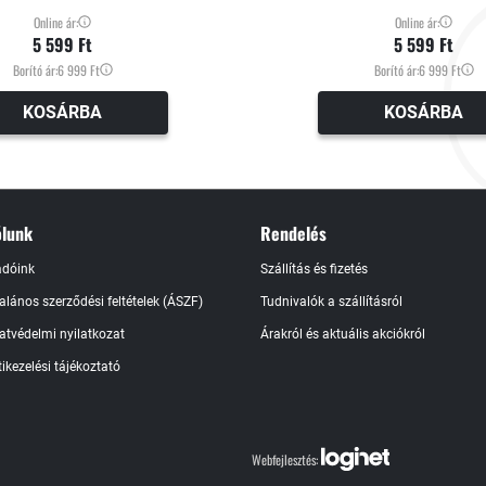
Online ár:
Online ár:
5 599 Ft
5 599 Ft
Borító ár:
6 999 Ft
Borító ár:
6 999 Ft
KOSÁRBA
KOSÁRBA
lunk
Rendelés
adóink
Szállítás és fizetés
talános szerződési feltételek (ÁSZF)
Tudnivalók a szállításról
atvédelmi nyilatkozat
Árakról és aktuális akciókról
ikezelési tájékoztató
Webfejlesztés: