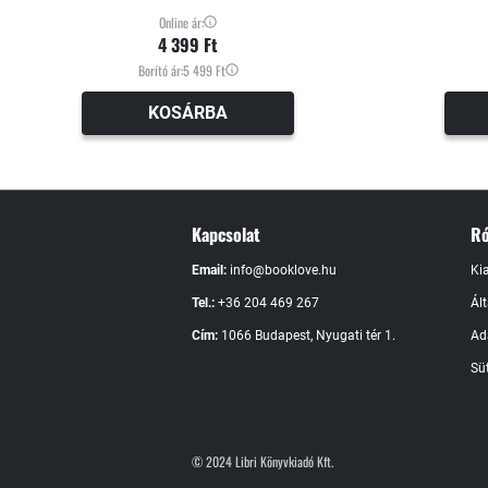
Online ár:
4 399 Ft
Borító ár:
5 499 Ft
KOSÁRBA
Kapcsolat
Ró
Email:
info@booklove.hu
Ki
Tel.:
+36 204 469 267
Ál
Cím:
1066 Budapest, Nyugati tér 1.
Ad
Süt
© 2024 Libri Könyvkiadó Kft.