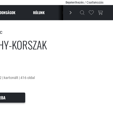
Bejelentkezés / Csatlakozás
JDONSÁGOK
RÓLUNK
BESTSELLEREK
MAGAZI
c
HY-KORSZAK
 | kartonált | 416 oldal
RBA