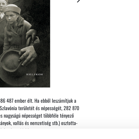
86 487 ember élt. Ha ebből leszámítjuk a
Szlavónia területét és népességét, 282 870
es nagyságú népességet többféle tényező
nyok, vallás és nemzetiség stb.) osztotta-
á és rétegekké."