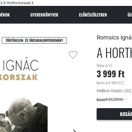
A Horthy-korszak
NDÉKOK
GYEREKKÖNYVEK
ELŐKÉSZÜLETBEN
Ú
Romsics Igná
TÖRTÉNELEM- ÉS TÁRSADALOMTUDOMÁNY
A HORT
Online ár:
3 999 Ft
Borító ár:
4 999 Ft
Helikon Kiadó | 2022
Készlet
Készleten
KOSÁ