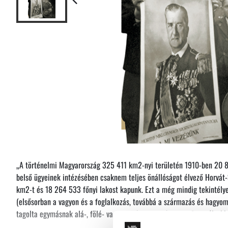
„A történelmi Magyarország 325 411 km2-nyi területén 1910-ben 20 8
belső ügyeinek intézésében csaknem teljes önállóságot élvező Horvát-
km2-t és 18 264 533 főnyi lakost kapunk. Ezt a még mindig tekintély
(elsősorban a vagyon és a foglalkozás, továbbá a származás és hagyomá
tagolta egymásnak alá-, fölé- vagy mellérendelt társadalmi osztályokk