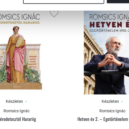
Készleten
Készleten
Romsics Ignác
Romsics Ignác
érodotosztól Harariig
Hetven év 2. – Egotörténele