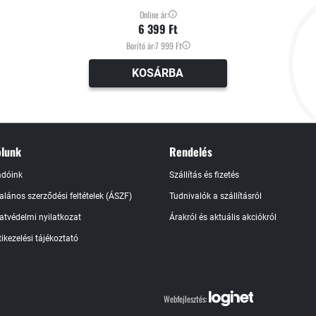
007-ben a Time magazin a világ 100
Online ár:
6 399 Ft
Borító ár:
7 999 Ft
KOSÁRBA
lunk
Rendelés
adóink
Szállítás és fizetés
talános szerződési feltételek (ÁSZF)
Tudnivalók a szállításról
atvédelmi nyilatkozat
Árakról és aktuális akciókról
ikezelési tájékoztató
Webfejlesztés: