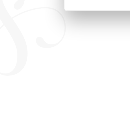
„A modern társadalom készen áll a nemek közötti hatalmi és kiváltsá
korrekciójára. A nők azonban nem tudják ezt egyedül megvalósítani. A
férfiaknak és a nőknek együtt kell megváltozniuk. E kiigazítások ném
fiatalabb nemzedék sok mindent másképp csinál, mint a sajátom, péld
részt a szülői feladatokban, a nők pedig betörnek a férfiak által domi
bevonása a változás folyamatába. Ezért berzenkedem az olyan általános
mindenért, ami rossz a világban. A férfiasság bizonyos megnyilvánulása
képzelem el a feminizmust. Mi értelme egy egész nemet megbélyegez
Frans de Waal (1948) holland származású amerikai főemlőskutató, eto
pszichológiai tanszékének professzora. Évtizedek óta vizsgálja a főem