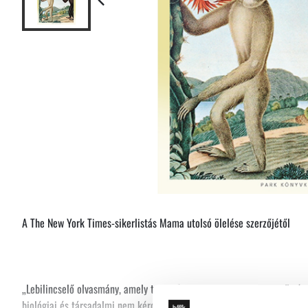
A The New York Times-sikerlistás Mama utolsó ölelése szerzőjétől
„Lebilincselő olvasmány, amely tudományosan megalapozott, együttérző
biológiai és társadalmi nem kérdése körüli legélesebb vitákban." - Yuv