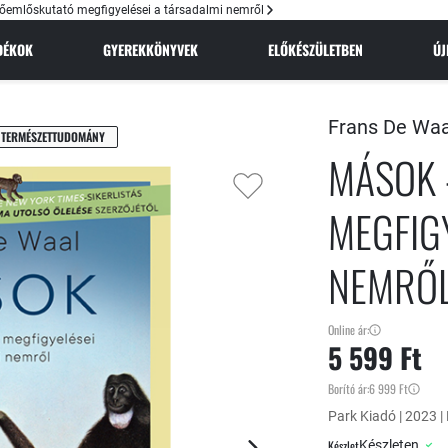
őemlőskutató megfigyelései a társadalmi nemről
NDÉKOK
GYEREKKÖNYVEK
ELŐKÉSZÜLETBEN
Ú
Frans De Waa
TERMÉSZETTUDOMÁNY
MÁSOK 
MEGFIG
NEMRŐ
Online ár:
5 599 Ft
Borító ár:
6 999 Ft
Park Kiadó | 2023 |
Készlet
Készleten