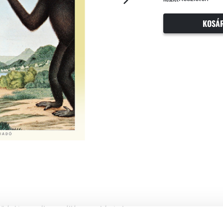
KOSÁ
 és kiegyensúlyozott álláspontot képvisel a
al Noah Harari