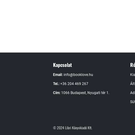
együttműködési és empatikus képességét, igazságérzetét. De Waalt 2
legbefolyásosabb embere közé választotta.
Kapcsolat
Ró
Email:
info@booklove.hu
Ki
Tel.:
+36 204 469 267
Ál
Cím:
1066 Budapest, Nyugati tér 1.
Ad
Süt
© 2024 Libri Könyvkiadó Kft.