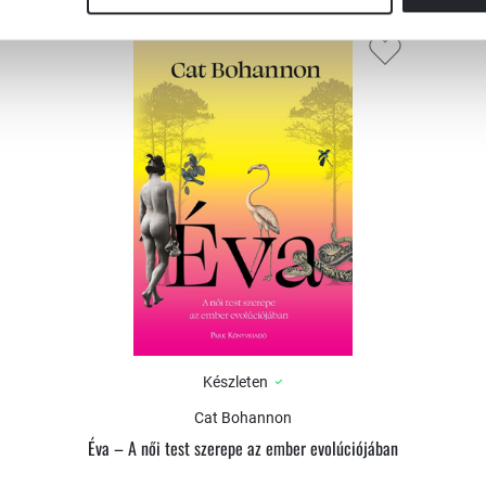
gbeli különbségek
 nemi szerepek annyira összefonódnak, hogy a
elyike már folyamatban van. Látom, hogy a
ául a férfiak nagyobb mértékben vesznek
nált munkahelyekre. A megoldás a férfiak
ításoktól, amelyek a férfiakat hibáztatják
it "mérgezőnek" nevezni... nos, én nem így
ni?"
Készleten
Cat Bohannon
lógus, az atlantai Emory Egyetem
Éva – A női test szerepe az ember evolúciójában
lősök társas viselkedését, konfliktusmegoldó,