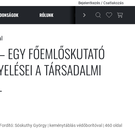
Bejelentkezés / Csatlakozás
JDONSÁGOK
RÓLUNK
BESTSELLEREK
MAGAZI
l
– EGY FŐEMLŐSKUTATÓ
YELÉSEI A TÁRSADALMI
L
 Fordító: Sóskuthy György | keménytáblás védőborítóval | 460 oldal