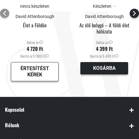
nincs készleten
Készleten
David Attenborough
David Attenborough
Élet a Földön
Az élő bolygó – A földi élet
hálózata
Online ár:
Online ár:
4 720 Ft
4 399 Ft
Borító ár:
5 900 Ft
Borító ár:
5 499 Ft
KOSÁRBA
ÉRTESÍTÉST
KÉREK
Kapcsolat
Rólunk