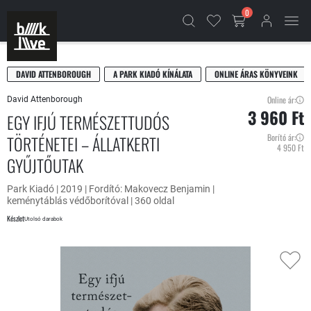
0
DAVID ATTENBOROUGH
A PARK KIADÓ KÍNÁLATA
ONLINE ÁRAS KÖNYVEINK
Online ár:
David Attenborough
3 960 Ft
EGY IFJÚ TERMÉSZETTUDÓS
TÖRTÉNETEI – ÁLLATKERTI
Borító ár:
4 950 Ft
GYŰJTŐUTAK
Park Kiadó | 2019 | Fordító: Makovecz Benjamin |
keménytáblás védőborítóval | 360 oldal
Készlet
Utolsó darabok