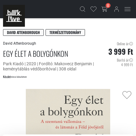
0
DAVID ATTENBOROUGH
TERMÉSZETTUDOMÁNY
Online ár:
David Attenborough
3 999 Ft
EGY ÉLET A BOLYGÓNKON
Borító ár:
Park Kiadó | 2020 | Fordító: Makovecz Benjamin |
4 999 Ft
keménytáblás védőborítóval | 308 oldal
Készlet
nincs készleten