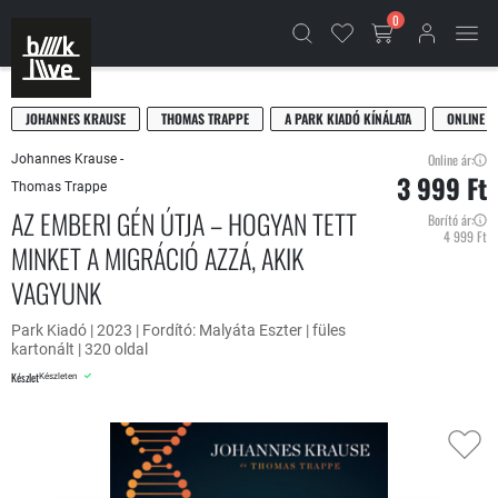
0
JOHANNES KRAUSE
THOMAS TRAPPE
A PARK KIADÓ KÍNÁLATA
ONLINE Á
Online ár:
Johannes Krause -
3 999 Ft
Thomas Trappe
AZ EMBERI GÉN ÚTJA – HOGYAN TETT
Borító ár:
4 999 Ft
MINKET A MIGRÁCIÓ AZZÁ, AKIK
VAGYUNK
Park Kiadó | 2023 | Fordító: Malyáta Eszter | füles
kartonált | 320 oldal
Készlet
Készleten