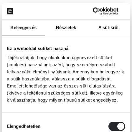
Méretes toka, ízléstelen frizura és furcsa öltözék – a nyugati
híradásokban
Beleegyezés
Részletek
A sütikről
úgy jelenik meg Kim Dzsongun, mintha önmaga paródiája lenne. Kim
Dzsongun azonban nem egy vicc, hanem egy, a világpolitikában
Ez a weboldal sütiket használ
megkerülhetetlen, nem mellesleg nukleáris fegyverekkel rendelkező
diktatúra kiszámíthatatlan vezetője.
Tájékoztatjuk, hogy oldalunkon úgynevezett sütiket
Tovább
(cookies) használunk azért, hogy személyre szabott
Miközben a világ nagyhatalmai kénytelenek nagyon is komolyan venni az
KÖNYV ADATAI
felhasználói élményt nyújtsunk. Amennyiben beleegyezik
észak-koreai diktátort, a hírszerző szolgálatok és a közvélemény szinte
a sütik használatába, válassza a sütik elfogadását.
semmit nem tudnak róla. Az információhiány pedig a legjobb táptalaja a
képtelen találgatásoknak: tényleg odadobta a nagybátyját egy falka
Emellett lehetősége van az összes süti elutasítására
kiéheztetett kutyának, hogy azok falják fel? Valóban kivégeztette az
(kivéve a feltétlenül szükséges sütiket), illetve egyénileg
VIDEÓK
exbarátnőjét?
kiválaszthatja, hogy milyen típusú sütiket engedélyez.
Nem. Ugyanakkor az ezekhez hasonló kompilációk miatt is itt az ideje,
hogy összegyűjtsük a megbízható információkat, és áttekintsük, mit is
Hozzájárulás
tudunk valójában Kim Dzsongunról.
RÉSZLET A KÖNYVBŐL
Elengedhetetlen
kiválasztása