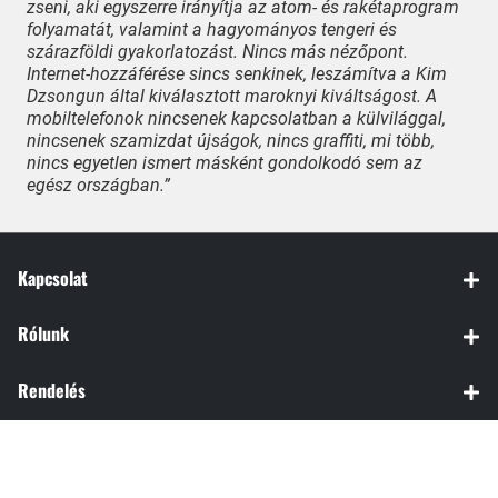
zseni, aki egyszerre irányítja az atom- és rakétaprogram
folyamatát, valamint a hagyományos tengeri és
szárazföldi gyakorlatozást. Nincs más nézőpont.
Internet-hozzáférése sincs senkinek, leszámítva a Kim
Dzsongun által kiválasztott maroknyi kiváltságost. A
mobiltelefonok nincsenek kapcsolatban a külvilággal,
nincsenek szamizdat újságok, nincs graffiti, mi több,
nincs egyetlen ismert másként gondolkodó sem az
egész országban.”
Kapcsolat
Rólunk
Rendelés
© 2024 Libri Könyvkiadó Kft.