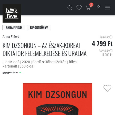
0
ANNA FIFIELD
RIPORTKÖNYV
Online ár:
Anna Fifield
4 799 Ft
KIM DZSONGUN – AZ ÉSZAK-KOREAI
DIKTÁTOR FELEMELKEDÉSE ÉS URALMA
Borító ár:
5 999 Ft
Libri Kiadó | 2020 | Fordító: Tábori Zoltán | füles
kartonált | 360 oldal
Készlet
Készleten