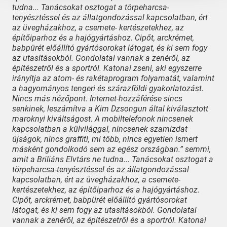
tudna... Tanácsokat osztogat a törpeharcsa-
utasításokból. Gondolatai vannak a zenéről, az építészetről és a sportról.
tenyésztéssel és az állatgondozással kapcsolatban, ért
Katonai zseni, aki egyszerre irányítja az atom- és rakétaprogram
az üvegházakhoz, a csemete- kertészetekhez, az
építőiparhoz és a hajógyártáshoz. Cipőt, arckrémet,
folyamatát, valamint a hagyományos tengeri és szárazföldi
babpürét előállító gyártósorokat látogat, és ki sem fogy
gyakorlatozást. Nincs más nézőpont. Internet-hozzáférése sincs
az utasításokból. Gondolatai vannak a zenéről, az
senkinek, leszámítva a Kim Dzsongun által kiválasztott maroknyi
építészetről és a sportról. Katonai zseni, aki egyszerre
kiváltságost. A mobiltelefonok nincsenek kapcsolatban a külvilággal,
irányítja az atom- és rakétaprogram folyamatát, valamint
nincsenek szamizdat újságok, nincs graffiti, mi több, nincs egyetlen
a hagyományos tengeri és szárazföldi gyakorlatozást.
ismert másként gondolkodó sem az egész országban.”
Nincs más nézőpont. Internet-hozzáférése sincs
senkinek, leszámítva a Kim Dzsongun által kiválasztott
maroknyi kiváltságost. A mobiltelefonok nincsenek
kapcsolatban a külvilággal, nincsenek szamizdat
újságok, nincs graffiti, mi több, nincs egyetlen ismert
másként gondolkodó sem az egész országban.” semmi,
amit a Briliáns Elvtárs ne tudna... Tanácsokat osztogat a
törpeharcsa-tenyésztéssel és az állatgondozással
kapcsolatban, ért az üvegházakhoz, a csemete-
kertészetekhez, az építőiparhoz és a hajógyártáshoz.
Cipőt, arckrémet, babpürét előállító gyártósorokat
látogat, és ki sem fogy az utasításokból. Gondolatai
vannak a zenéről, az építészetről és a sportról. Katonai