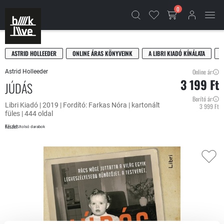
0
ASTRID HOLLEEDER
ONLINE ÁRAS KÖNYVEINK
A LIBRI KIADÓ KÍNÁLATA
Online ár:
Astrid Holleeder
3 199 Ft
JÚDÁS
Borító ár:
Libri Kiadó | 2019 | Fordító: Farkas Nóra | kartonált
3 999 Ft
füles | 444 oldal
Készlet
Utolsó darabok