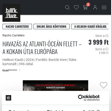
0
NACHO CARRETERO
ONLINE ÁRAS KÖNYVEINK
A HELIKON KIADÓ KÍNÁLATA
Online ár:
Nacho Carretero
3 999 Ft
HAVAZÁS AZ ATLANTI-ÓCEÁN FELETT –
A KOKAIN ÚTJA EURÓPÁBA
Borító ár:
4 999 Ft
Helikon Kiadó | 2024 | Fordító: Bartók Imre | füles
kartonált | 396 oldal
Készlet
Készleten