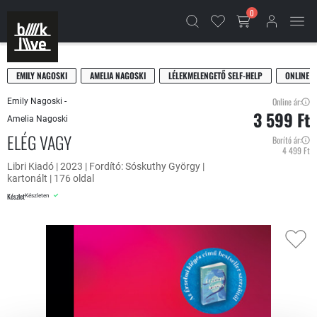
0
EMILY NAGOSKI
AMELIA NAGOSKI
LÉLEKMELENGETŐ SELF-HELP
ONLINE 
Online ár:
Emily Nagoski -
3 599 Ft
Amelia Nagoski
ELÉG VAGY
Borító ár:
4 499 Ft
Libri Kiadó | 2023 | Fordító: Sóskuthy György |
kartonált | 176 oldal
Készlet
Készleten