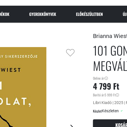
NDÉKOK
GYEREKKÖNYVEK
ELŐKÉSZÜLETBEN
Ú
Brianna Wies
101 GO
MEGVÁL
Online ár:
4 799 Ft
Borító ár:
5 999 Ft
Libri Kiadó | 2025 |
Készlet
Készleten
KOSÁ