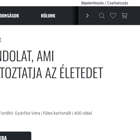
Bejelentkezés / Csatlakozás
JDONSÁGOK
RÓLUNK
BESTSELLEREK
MAGAZI
t
NDOLAT, AMI
TOZTATJA AZ ÉLETEDET
 Fordító: Gyárfás Vera | füles kartonált | 400 oldal
RBA