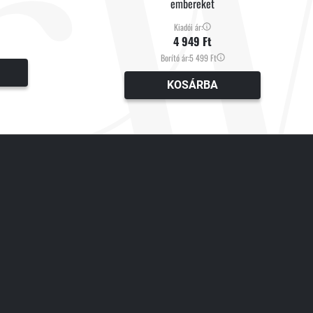
embereket
Kiadói ár:
4 949 Ft
Borító ár:
5 499 Ft
KOSÁRBA