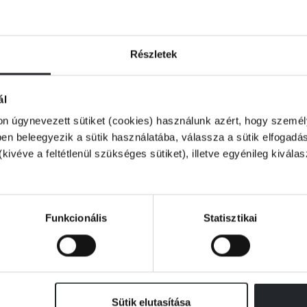
Részletek
t adnak gondolkodásmódunk
ál
on úgynevezett sütiket (cookies) használunk azért, hogy személy
n beleegyezik a sütik használatába, válassza a sütik elfogadás
(kivéve a feltétlenül szükséges sütiket), illetve egyénileg kivála
en rámutat a káros gondolkodási mintákra, és
l tárja fel mindazt, amit hallanunk kell, de
Funkcionális
Statisztikai
el való kommunikációról, a 101 gondolat, ami
es társunk lesz az újrakezdés és a boldogság
Sütik elutasítása