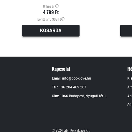
Online ár:
4 799 Ft
Borító ár:
5 999 Ft
KOSÁRBA
Kapcsolat
Ró
Email:
info@booklove.hu
Ki
Tel.:
+36 204 469 267
Ál
Cím:
1066 Budapest, Nyugati tér 1.
Ad
Süt
© 2024 Libri Könyvkiadó Kft.