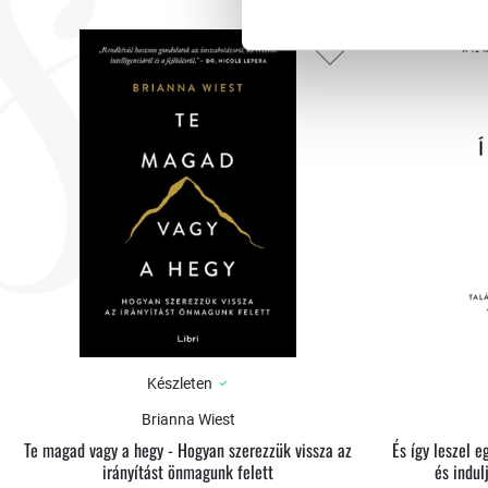
felé vezető úton.
Készleten
Brianna Wiest
Te magad vagy a hegy - Hogyan szerezzük vissza az
És így leszel 
irányítást önmagunk felett
és indul