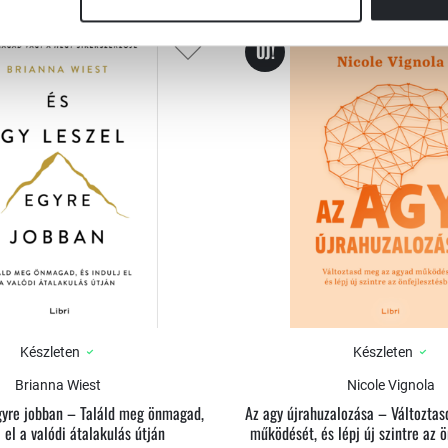
ÚJ!
Készleten
Készleten
Brianna Wiest
Nicole Vignola
egyre jobban – Találd meg önmagad,
Az agy újrahuzalozása – Változta
j el a valódi átalakulás útján
működését, és lépj új szintre az 