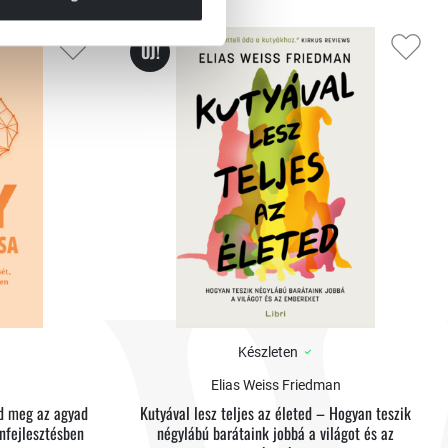
ÚJ!
Készleten
Elias Weiss Friedman
sd meg az agyad
Kutyával lesz teljes az életed – Hogyan teszik
önfejlesztésben
négylábú barátaink jobbá a világot és az