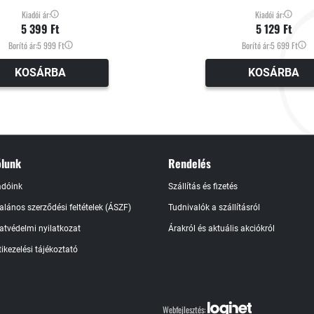
Kiadói ár:
Kiadói ár:
5 399 Ft
5 129 Ft
Borító ár:
5 999 Ft
Borító ár:
5 699 Ft
KOSÁRBA
KOSÁRBA
lunk
Rendelés
adóink
Szállítás és fizetés
talános szerződési feltételek (ÁSZF)
Tudnivalók a szállításról
atvédelmi nyilatkozat
Árakról és aktuális akciókról
ikezelési tájékoztató
Webfejlesztés: