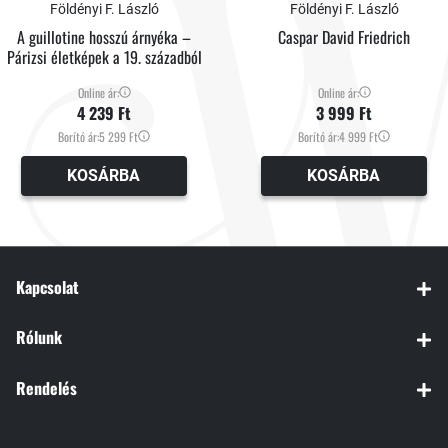
Földényi F. László
Földényi F. László
A guillotine hosszú árnyéka –
Caspar David Friedrich
Párizsi életképek a 19. századból
Online ár:
Online ár:
4 239 Ft
3 999 Ft
Borító ár:
5 299 Ft
Borító ár:
4 999 Ft
KOSÁRBA
KOSÁRBA
Kapcsolat
Rólunk
Rendelés