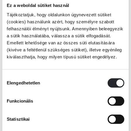
Földényi F. László William Blake Newton című metszetéről szóló
Ez a weboldal sütiket használ
esszéjében nemcsak a nagy jelentőségű alkotás és a hozzá kapcsolódó
Tájékoztatjuk, hogy oldalunkon úgynevezett sütiket
nyomatsorozat elemzésére vállalkozott, hanem a költő-festő intenzív és
(cookies) használunk azért, hogy személyre szabott
szövevényes mitológiájába is bevezeti az olvasót. Körültekintően
felhasználói élményt nyújtsunk. Amennyiben beleegyezik
bemutatja Blake-nek a maga korában is renegátnak számító
a sütik használatába, válassza a sütik elfogadását.
világszemléletét és a 18-19. század fordulójának szellemi irányzatait,
Emellett lehetősége van az összes süti elutasítására
melyek máig éreztetik hatásukat. Miközben Földényi feltérképezi a
(kivéve a feltétlenül szükséges sütiket), illetve egyénileg
Tovább
Newton motívumait és Blake költői univerzumát, szinte észrevétlenül
kiválaszthatja, hogy milyen típusú sütiket engedélyez.
irányítja figyelmünket a ma is égető kérdésre: mégis miben gyökerezik a
KÖNYV ADATAI
jelenkor mindent átszövő otthontalansága?
Hozzájárulás
Elengedhetetlen
kiválasztása
VIDEÓK
Funkcionális
RÉSZLET A KÖNYVBŐL
Statisztikai