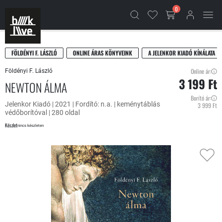
0
FÖLDÉNYI F. LÁSZLÓ
ONLINE ÁRAS KÖNYVEINK
A JELENKOR KIADÓ KÍNÁLATA
Online ár:
Földényi F. László
3 199 Ft
NEWTON ÁLMA
Borító ár:
Jelenkor Kiadó | 2021 | Fordító: n.a. | keménytáblás
3 999 Ft
védőborítóval | 280 oldal
Készlet
nincs készleten