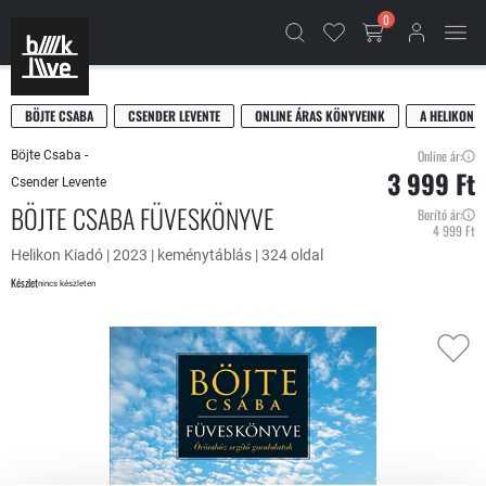
0
BÖJTE CSABA
CSENDER LEVENTE
ONLINE ÁRAS KÖNYVEINK
A HELIKON K
Online ár:
Böjte Csaba -
3 999 Ft
Csender Levente
BÖJTE CSABA FÜVESKÖNYVE
Borító ár:
4 999 Ft
Helikon Kiadó | 2023 | keménytáblás | 324 oldal
Készlet
nincs készleten