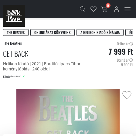
0
THE BEATLES
ONLINE ÁRAS KÖNYVEINK
A HELIKON KIADÓ KÍNÁLATA
ÉLE
Online ár:
The Beatles
7 999 Ft
GET BACK
Borító ár:
Helikon Kiadó | 2021 | Fordító: Ipacs Tibor |
9 999 Ft
keménytáblás | 240 oldal
Készlet
Készleten