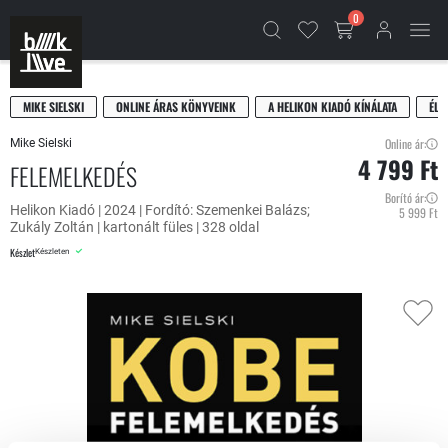
0
MIKE SIELSKI
ONLINE ÁRAS KÖNYVEINK
A HELIKON KIADÓ KÍNÁLATA
ÉLE
Online ár:
Mike Sielski
4 799 Ft
FELEMELKEDÉS
Borító ár:
Helikon Kiadó | 2024 | Fordító: Szemenkei Balázs;
5 999 Ft
Zukály Zoltán | kartonált füles | 328 oldal
Készlet
Készleten