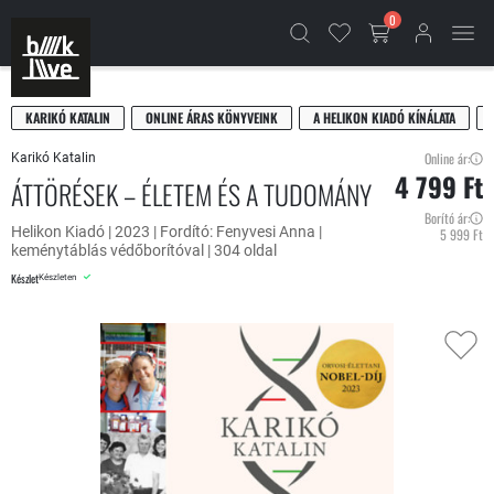
0
KARIKÓ KATALIN
ONLINE ÁRAS KÖNYVEINK
A HELIKON KIADÓ KÍNÁLATA
Online ár:
Karikó Katalin
4 799 Ft
ÁTTÖRÉSEK – ÉLETEM ÉS A TUDOMÁNY
Borító ár:
Helikon Kiadó | 2023 | Fordító: Fenyvesi Anna |
5 999 Ft
keménytáblás védőborítóval | 304 oldal
Készlet
Készleten