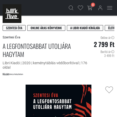
0
SZENTESI ÉVA
ONLINE ÁRAS KÖNYVEINK
A LIBRI KIADÓ KÍNÁLATA
ÉLETRA
Online ár:
Szentesi Éva
2 799 Ft
A LEGFONTOSABBAT UTOLJÁRA
HAGYTAM
Borító ár:
3 499 Ft
Libri Kiadó | 2020 | keménytáblás védőborítóval | 176
oldal
Készlet
nincs készleten