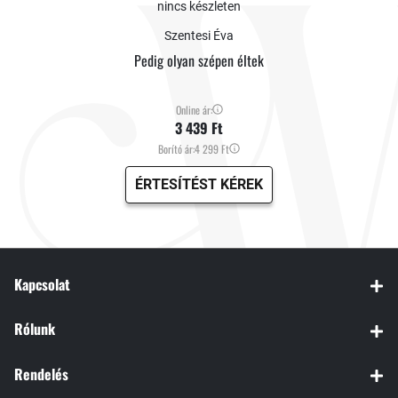
nincs készleten
Szentesi Éva
Pedig olyan szépen éltek
Online ár:
3 439 Ft
Borító ár:
4 299 Ft
ÉRTESÍTÉST KÉREK
Kapcsolat
Rólunk
Rendelés