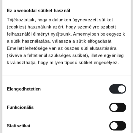
Ez a weboldal sütiket használ
2015. május 13-án megkaptam életem legfontosabb eredményét:
Tájékoztatjuk, hogy oldalunkon úgynevezett sütiket
negatív lett a PET CT eredményem, azaz a teszt szerint a daganat
(cookies) használunk azért, hogy személyre szabott
tökéletesen eltűnt a szervezetemből. Azért is volt nagy szó ez, mert az
felhasználói élményt nyújtsunk. Amennyiben beleegyezik
orvosok ennek leginkább nulla, de legfeljebb is maximum egy százalék
a sütik használatába, válassza a sütik elfogadását.
esélyt jósoltak. Azóta eltelt szinte percre pontosan öt év, az állapotom
Emellett lehetősége van az összes süti elutasítására
fontos fordulóponthoz érkezett, s a legfrissebb eredmények még mindig
(kivéve a feltétlenül szükséges sütiket), illetve egyénileg
negatívak. Ez a könyv részben ennek az ünneplése, részben pedig
Tovább
kiválaszthatja, hogy milyen típusú sütiket engedélyez.
egyfajta tudás és élményanyag átadása. Ebben a kötetben benne van
mindaz, amit megtanultam a lelkemről és a fizikai valómról a sokszor
KÖNYV ADATAI
fájdalmas gyógyulás és testi-lelki rehabilitáció kőkemény évei alatt.
Hozzájárulás
Elengedhetetlen
kiválasztása
Szentesi Éva
VIDEÓK
Funkcionális
RÉSZLET A KÖNYVBŐL
Statisztikai