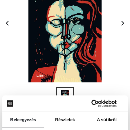
ÉRTESÍTÉST KÉREK
Beleegyezés
Részletek
A sütikről