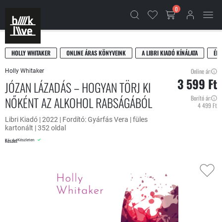
0
HOLLY WHITAKER
ONLINE ÁRAS KÖNYVEINK
A LIBRI KIADÓ KÍNÁLATA
ÉLE
Online ár:
Holly Whitaker
3 599 Ft
JÓZAN LÁZADÁS – HOGYAN TÖRJ KI
NŐKÉNT AZ ALKOHOL RABSÁGÁBÓL
Borító ár:
4 499 Ft
Libri Kiadó | 2022 | Fordító: Gyárfás Vera | füles
kartonált | 352 oldal
Készlet
Készleten