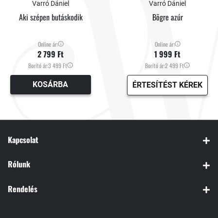
Varró Dániel
Varró Dániel
Aki szépen butáskodik
Bögre azúr
Online ár:
Online ár:
2 799 Ft
1 999 Ft
Borító ár:
3 499 Ft
Borító ár:
2 499 Ft
KOSÁRBA
ÉRTESÍTÉST KÉREK
Kapcsolat
Rólunk
Rendelés