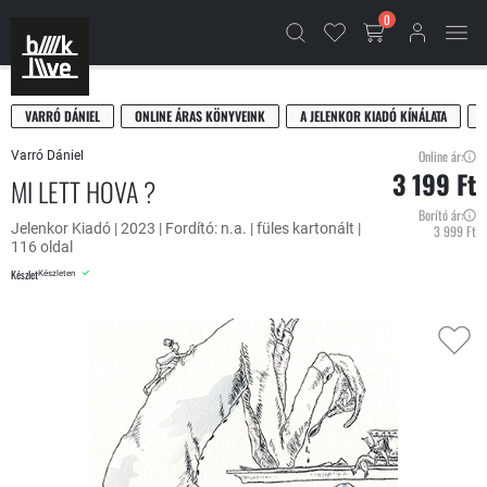
0
VARRÓ DÁNIEL
ONLINE ÁRAS KÖNYVEINK
A JELENKOR KIADÓ KÍNÁLATA
Online ár:
Varró Dániel
3 199 Ft
MI LETT HOVA ?
Borító ár:
Jelenkor Kiadó | 2023 | Fordító: n.a. | füles kartonált |
3 999 Ft
116 oldal
Készlet
Készleten