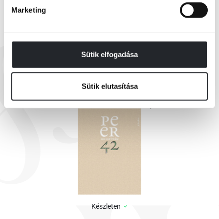
Marketing
Vegyétek hát, és olvassátok: íme Peer fanyar, gondolatgazdag és bölcs
bohóckodásai! A kortárs líra él, virul, lehull, majd felkel újra.
EZEK IS ÉRDEKELHETNEK
Sütik elfogadása
Bödőcs Tibor
Sütik elutasítása
Készleten