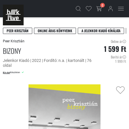
0
PEER KRISZTIÁN
ONLINE ÁRAS KÖNYVEINK
A JELENKOR KIADÓ KÍNÁLATA
Online ár:
Peer Krisztián
1 599 Ft
BIZONY
Borító ár:
Jelenkor Kiadó | 2022 | Fordító: n.a. | kartonált | 76
1 999 Ft
oldal
Készlet
Készleten