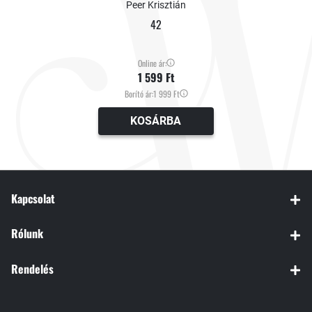
Peer Krisztián
42
Online ár:
1 599 Ft
Borító ár:
1 999 Ft
KOSÁRBA
Kapcsolat
Rólunk
Rendelés