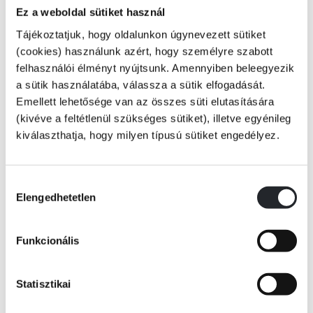
„én most az a sziget vagyok,
Ez a weboldal sütiket használ
Tájékoztatjuk, hogy oldalunkon úgynevezett sütiket
amit elnyelt önmaga túláradása,
(cookies) használunk azért, hogy személyre szabott
felhasználói élményt nyújtsunk. Amennyiben beleegyezik
és az érzelmek visszahúzódásáig
a sütik használatába, válassza a sütik elfogadását.
Emellett lehetősége van az összes süti elutasítására
kétséges a különlétezése."
(kivéve a feltétlenül szükséges sütiket), illetve egyénileg
Tovább
kiválaszthatja, hogy milyen típusú sütiket engedélyez.
KÖNYV ADATAI
A költő és az olvasó (még) nem halott, de addig mi legyen, „míg nem jön
Hozzájárulás
a filológus"? Önsorsrontás az életöröm tálcáján, míg a háttérben hangol
Elengedhetetlen
kiválasztása
VIDEÓK
az apokalipszis? Irónia és önirónia kettős Möbius-szalagján
egyensúlyozzunk még egy(?) kört(?)?
Funkcionális
Peernek van ereje gyengének lenni, s nézni a partról a lehetőségek
RÉSZLET A KÖNYVBŐL
tengerét - kajánul. Szeme: költői szem; a világ kisszerűségeit
Statisztikai
eseménnyé avató szem. Kudarca: „aprócska diadal"; diadala:
"gyalogkakukk a szakadék fölött."