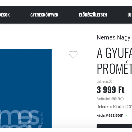
NDÉKOK
GYEREKKÖNYVEK
ELŐKÉSZÜLETBEN
Ú
Nemes Nagy
A GYUF
PROMÉT
Online ár:
3 999 Ft
Borító ár:
4 999 Ft
Jelenkor Kiadó | 20
Készlet
Készleten
KOSÁ