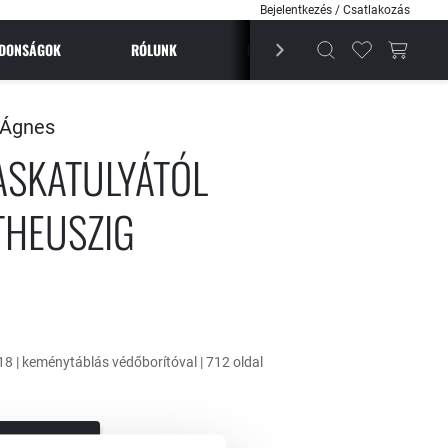
Bejelentkezés / Csatlakozás
JDONSÁGOK
RÓLUNK
BESTSELLEREK
MAGAZI
 Ágnes
ASKATULYÁTÓL
HEUSZIG
18 | keménytáblás védőborítóval | 712 oldal
RBA