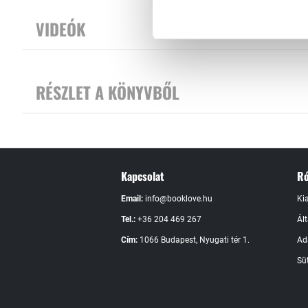
VIDEÓK
RÉSZLET A KÖNYVBŐL
Kapcsolat
Ró
Email:
info@booklove.hu
Ki
Tel.:
+36 204 469 267
Ál
Cím:
1066 Budapest, Nyugati tér 1.
Ad
Süt