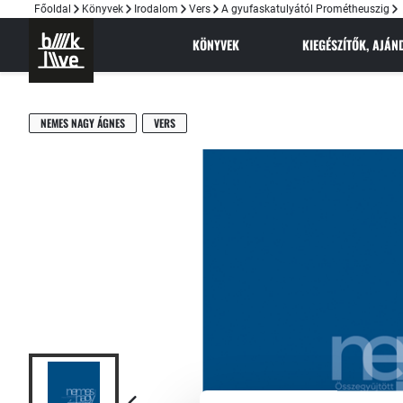
Főoldal
Könyvek
Irodalom
Vers
A gyufaskatulyától Prométheuszig
KÖNYVEK
KIEGÉSZÍTŐK, AJÁ
NEMES NAGY ÁGNES
VERS