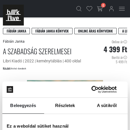
0
FÁBIÁN JANKA
FÁBIÁN JANKA KÖNYVEK
ONLINE ÁRAS KÖNYVEINK
A LIB
Online ár:
Fábián Janka
4 399 Ft
A SZABADSÁG SZERELMESEI
Borító ár:
Libri Kiadó | 2022 | keménytáblás | 400 oldal
5 499 Ft
Készlet
Utolsó darabok
Beleegyezés
Részletek
A sütikről
Ez a weboldal sütiket használ