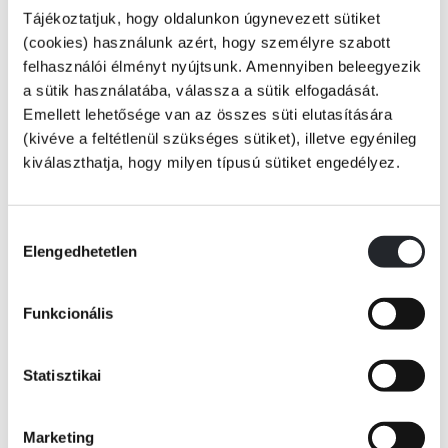
Tájékoztatjuk, hogy oldalunkon úgynevezett sütiket
(cookies) használunk azért, hogy személyre szabott
felhasználói élményt nyújtsunk. Amennyiben beleegyezik
a sütik használatába, válassza a sütik elfogadását.
Emellett lehetősége van az összes süti elutasítására
(kivéve a feltétlenül szükséges sütiket), illetve egyénileg
kiválaszthatja, hogy milyen típusú sütiket engedélyez.
Hozzájárulás
Elengedhetetlen
kiválasztása
Funkcionális
KOSÁRBA
Statisztikai
Marketing
Szenvedélyek és árulások, szerelem és bosszú a forradalom és a