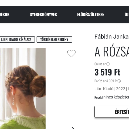
NDÉKOK
GYEREKKÖNYVEK
ELŐKÉSZÜLETBEN
Ú
Fábián Janka
A LIBRI KIADÓ KÍNÁLATA
TÖRTÉNELMI REGÉNY
A RÓZS
Online ár:
3 519 Ft
Borító ár:
4 399 Ft
Libri Kiadó | 2022 | 
Készlet
nincs készlete
ÉRTESÍ