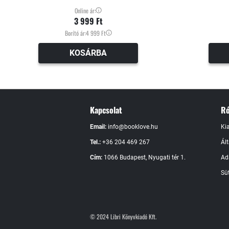
Online ár:
3 999 Ft
Borító ár:
4 999 Ft
KOSÁRBA
Kapcsolat
Ró
Email:
info@booklove.hu
Ki
Tel.:
+36 204 469 267
Ál
Cím:
1066 Budapest, Nyugati tér 1.
Ad
Süt
© 2024 Libri Könyvkiadó Kft.