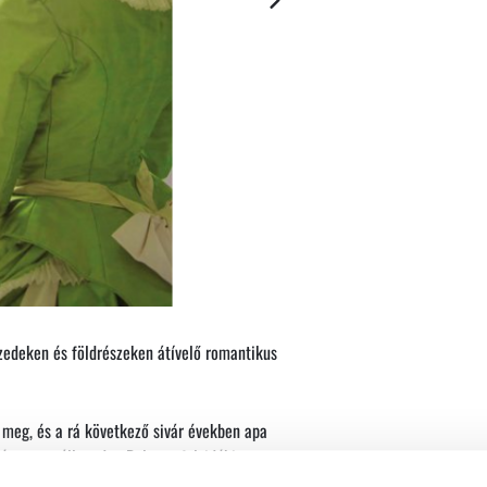
izedeken és földrészeken átívelő romantikus
meg, és a rá következő sivár években apa
végre megállapodna Balaton-felvidéki
újra elveszít mindent, és a hazáját is