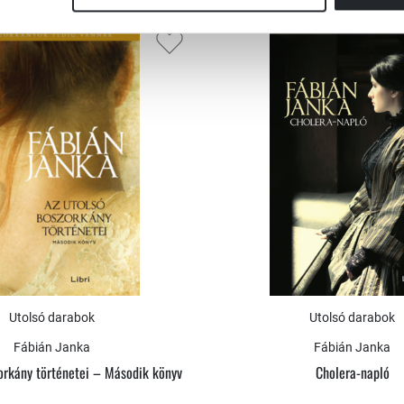
Utolsó darabok
Utolsó darabok
Fábián Janka
Fábián Janka
orkány történetei – Második könyv
Cholera-napló