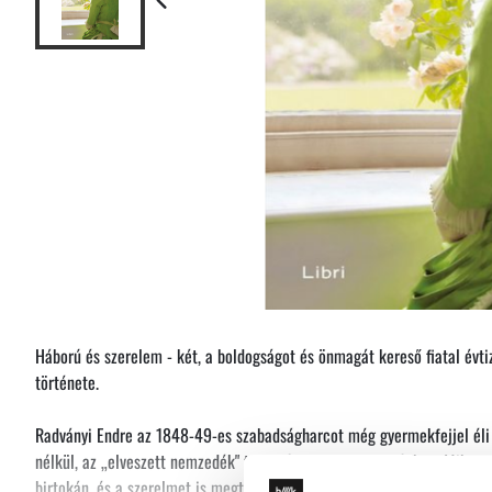
Háború és szerelem - két, a boldogságot és önmagát kereső fiatal évt
története.
Radványi Endre az 1848-49-es szabadságharcot még gyermekfejjel éli 
nélkül, az „elveszett nemzedék" tagjaként tengődik a világban. Mikor 
birtokán, és a szerelmet is megtalálná, egy váratlan tragédia hatására 