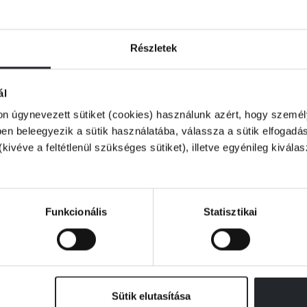
 élet reményétől megfosztva próbál
Részletek
ártfogókra tesz szert a kiegyezés előtti
ál
j szerelem lehetősége is felcsillan előtte, ám
on úgynevezett sütiket (cookies) használunk azért, hogy személy
ült Államokba csak nemrég érkezett
n beleegyezik a sütik használatába, válassza a sütik elfogadás
(kivéve a feltétlenül szükséges sütiket), illetve egyénileg kivála
sorsa újra keresztezi egymást?
itelességgel és érzékenységgel dolgozza fel a
Funkcionális
Statisztikai
t.
Sütik elutasítása