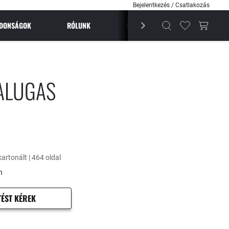
Bejelentkezés / Csatlakozás
JDONSÁGOK
RÓLUNK
BESTSELLEREK
MAGAZI
ALUGAS
kartonált | 464 oldal
n
TÉST KÉREK