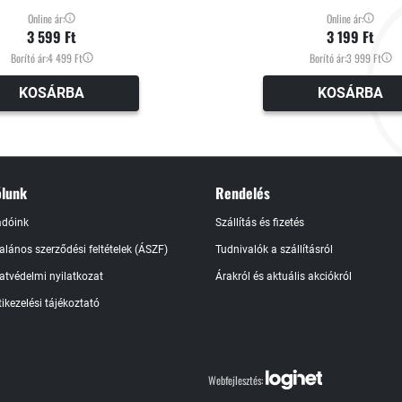
Online ár:
Online ár:
3 599 Ft
3 199 Ft
Borító ár:
4 499 Ft
Borító ár:
3 999 Ft
KOSÁRBA
KOSÁRBA
lunk
Rendelés
adóink
Szállítás és fizetés
talános szerződési feltételek (ÁSZF)
Tudnivalók a szállításról
atvédelmi nyilatkozat
Árakról és aktuális akciókról
ikezelési tájékoztató
Webfejlesztés: