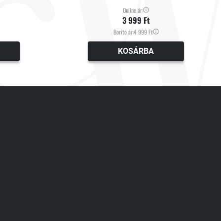
Online ár:
3 999 Ft
Borító ár:
4 999 Ft
KOSÁRBA