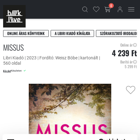
0
ONLINE ÁRAS KÖNYVEINK
A LIBRI KIADÓ KÍNÁLATA
SZÓRAKOZTATÓ IRODALOM
MISSUS
Online ár:
4 239 Ft
Libri Kiadó | 2023 | Fordító: Weisz Böbe | kartonált |
Borító ár:
560 oldal
5 299 Ft
Készlet
Készleten