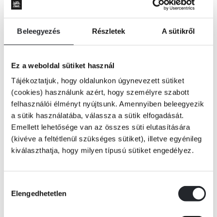
Beleegyezés
Részletek
A sütikről
Ez a weboldal sütiket használ
Tájékoztatjuk, hogy oldalunkon úgynevezett sütiket
(cookies) használunk azért, hogy személyre szabott
felhasználói élményt nyújtsunk. Amennyiben beleegyezik
a sütik használatába, válassza a sütik elfogadását.
Emellett lehetősége van az összes süti elutasítására
(kivéve a feltétlenül szükséges sütiket), illetve egyénileg
kiválaszthatja, hogy milyen típusú sütiket engedélyez.
KOSÁRBA
Hozzájárulás
Elengedhetetlen
kiválasztása
Maxim Trevelyan, Trevethick vonakodó grófja, átszeli Európát, hogy a