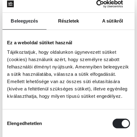
Beleegyezés
Részletek
A sütikről
Ez a weboldal sütiket használ
Tájékoztatjuk, hogy oldalunkon úgynevezett sütiket
(cookies) használunk azért, hogy személyre szabott
felhasználói élményt nyújtsunk. Amennyiben beleegyezik
a sütik használatába, válassza a sütik elfogadását.
Emellett lehetősége van az összes süti elutasítására
(kivéve a feltétlenül szükséges sütiket), illetve egyénileg
kiválaszthatja, hogy milyen típusú sütiket engedélyez.
KOSÁRBA
Hozzájárulás
Elengedhetetlen
kiválasztása
BARBARA a House of Broken Hearts névre keresztelt bár vezetőjeként