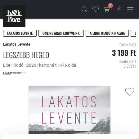
0
LAKATOS LEVENTE
ONLINE ÁRAS KÖNYVEINK
A LIBRI KIADÓ KÍNÁLATA
SZ
Online ár:
Lakatos Levente
3 199 Ft
LEGSZEBB HEGED
Borító ár:
Libri Kiadó | 2020 | kartonált | 476 oldal
3 999 Ft
Készlet
Készleten