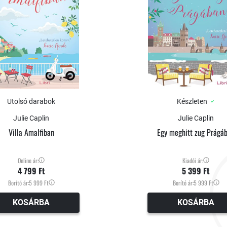
Utolsó darabok
Készleten
Julie Caplin
Julie Caplin
Villa Amalfiban
Egy meghitt zug Prágá
Online ár:
Kiadói ár:
4 799 Ft
5 399 Ft
Borító ár:
5 999 Ft
Borító ár:
5 999 Ft
KOSÁRBA
KOSÁRBA