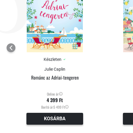
Készleten
Julie Caplin
Románc az Adriai-tengeren
Online ár:
4 399 Ft
Borító ár:
5 499 Ft
KOSÁRBA