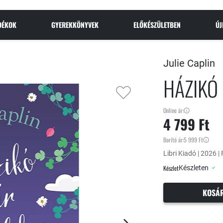
NDÉKOK
GYEREKKÖNYVEK
ELŐKÉSZÜLETBEN
Ú
Julie Caplin
HÁZIKÓ
Online ár:
4 799 Ft
Borító ár:
5 999 Ft
Libri Kiadó | 2026 | 
Készlet
Készleten
KOSÁ