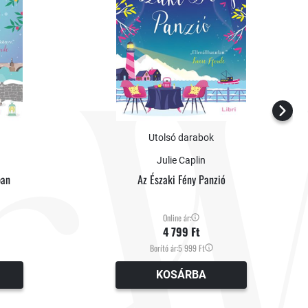
Utolsó darabok
Julie Caplin
ban
Az Északi Fény Panzió
Online ár:
4 799 Ft
Borító ár:
5 999 Ft
KOSÁRBA