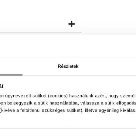
eltűnően jóképű idegen, Conor bűvkörébe
pségű Killergollaryba megérkezve azonban
nt…
zőiskola végül újra összehozza Hannah-t és
ony egymás mellett van a helyük „jóban,
Részletek
ál
on úgynevezett sütiket (cookies) használunk azért, hogy személy
n beleegyezik a sütik használatába, válassza a sütik elfogadás
(kivéve a feltétlenül szükséges sütiket), illetve egyénileg kivála