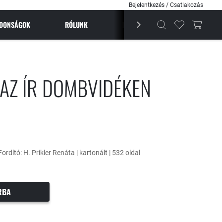
Bejelentkezés / Csatlakozás
JDONSÁGOK
RÓLUNK
BESTSELLEREK
MAGAZI
 AZ ÍR DOMBVIDÉKEN
Fordító: H. Prikler Renáta | kartonált | 532 oldal
RBA