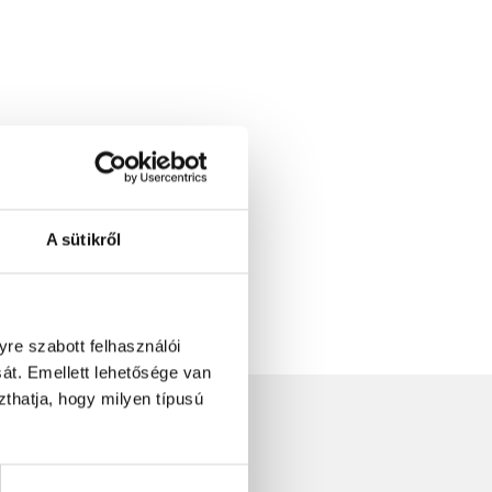
A sütikről
re szabott felhasználói
át. Emellett lehetősége van
szthatja, hogy milyen típusú