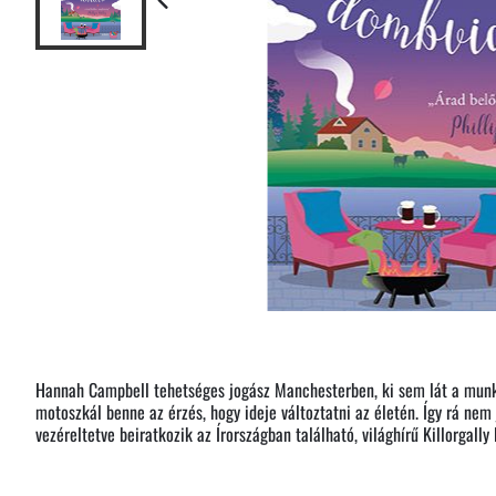
Hannah Campbell tehetséges jogász Manchesterben, ki sem lát a munk
motoszkál benne az érzés, hogy ideje változtatni az életén. Így rá nem
vezéreltetve beiratkozik az Írországban található, világhírű Killorgally