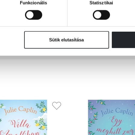
Funkcionális
Statisztikai
„Árad belőle a meghittség.” Philippa Ashley
Sütik elutasítása