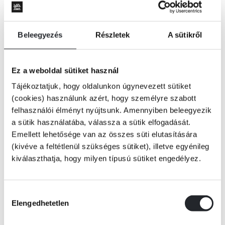
Beleegyezés
Részletek
A sütikről
Ez a weboldal sütiket használ
Tájékoztatjuk, hogy oldalunkon úgynevezett sütiket
(cookies) használunk azért, hogy személyre szabott
felhasználói élményt nyújtsunk. Amennyiben beleegyezik
a sütik használatába, válassza a sütik elfogadását.
Emellett lehetősége van az összes süti elutasítására
(kivéve a feltétlenül szükséges sütiket), illetve egyénileg
kiválaszthatja, hogy milyen típusú sütiket engedélyez.
ÉRTESÍTÉST KÉREK
Hozzájárulás
Elengedhetetlen
kiválasztása
Hat évtized alatt, mióta a Fekete Lap vírus megfertőzte a bolygót, az