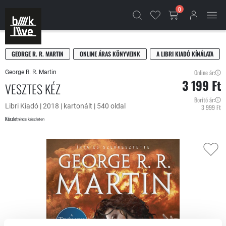
0
GEORGE R. R. MARTIN
ONLINE ÁRAS KÖNYVEINK
A LIBRI KIADÓ KÍNÁLATA
Online ár:
George R. R. Martin
3 199 Ft
VESZTES KÉZ
Borító ár:
Libri Kiadó | 2018 | kartonált | 540 oldal
3 999 Ft
Készlet
nincs készleten