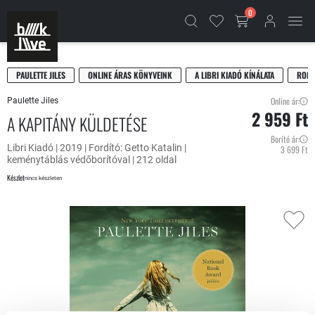
0
PAULETTE JILES
ONLINE ÁRAS KÖNYVEINK
A LIBRI KIADÓ KÍNÁLATA
ROMA
Online ár:
Paulette Jiles
2 959 Ft
A KAPITÁNY KÜLDETÉSE
Borító ár:
Libri Kiadó | 2019 | Fordító: Getto Katalin |
3 699 Ft
keménytáblás védőborítóval | 212 oldal
Készlet
nincs készleten