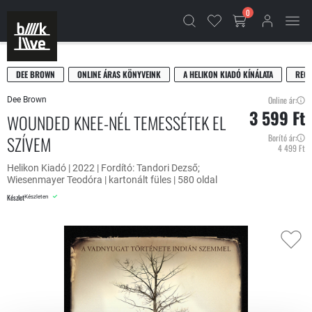
0
DEE BROWN
ONLINE ÁRAS KÖNYVEINK
A HELIKON KIADÓ KÍNÁLATA
REG
Online ár:
Dee Brown
3 599 Ft
WOUNDED KNEE-NÉL TEMESSÉTEK EL
SZÍVEM
Borító ár:
4 499 Ft
Helikon Kiadó | 2022 | Fordító: Tandori Dezső;
Wiesenmayer Teodóra | kartonált füles | 580 oldal
Készlet
Készleten