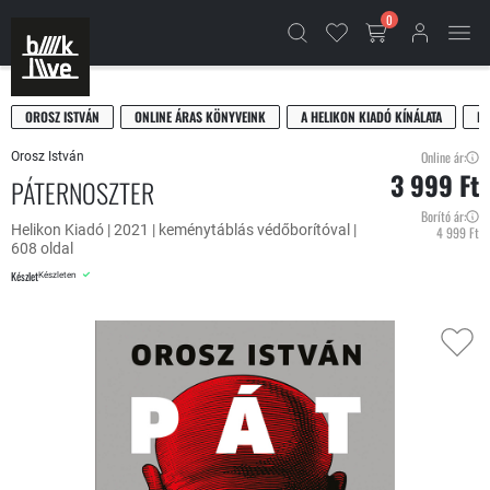
0
OROSZ ISTVÁN
ONLINE ÁRAS KÖNYVEINK
A HELIKON KIADÓ KÍNÁLATA
R
Online ár:
Orosz István
3 999 Ft
PÁTERNOSZTER
Borító ár:
Helikon Kiadó | 2021 | keménytáblás védőborítóval |
4 999 Ft
608 oldal
Készlet
Készleten