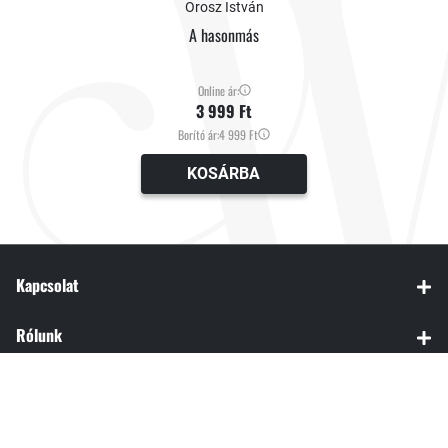
Orosz István
A hasonmás
Online ár:
3 999 Ft
Borító ár:
4 999 Ft
KOSÁRBA
Kapcsolat
Rólunk
Rendelés