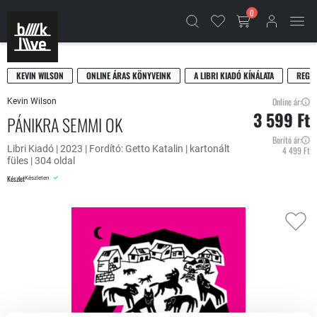
0
KEVIN WILSON
ONLINE ÁRAS KÖNYVEINK
A LIBRI KIADÓ KÍNÁLATA
REGÉ
Online ár:
Kevin Wilson
3 599 Ft
PÁNIKRA SEMMI OK
Borító ár:
Libri Kiadó | 2023 | Fordító: Getto Katalin | kartonált
4 499 Ft
füles | 304 oldal
Készlet
Készleten